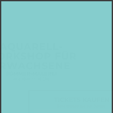
AQUARELL-
ORKSHOP FÜR
RWACHSENE
SOMMER-MALEREI
20.8.2026, 17-20 Uhr
TICKETS KAUFEN
Bitte wählen Sie ein Datum: