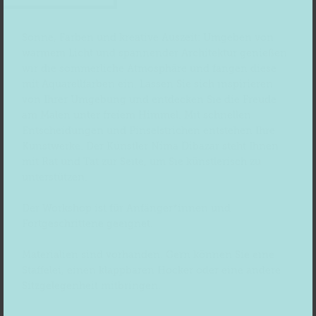
Sonne, Farben und kreative Auszeit: Umgeben von
warmem Licht und spannender Architektur genießen
wir die sommerliche Atmosphäre und fangen diese
mit Aquarellfarben ein. Lassen Sie sich inspirieren
von Ihrer Umgebung und entdecken Sie die Freude
am Malen unter freiem Himmel. Mit schnellen
Entscheidungen und Pinselstrichen entstehen Ihre
Kunstwerke. Der Künstler Nima Dibazar steht Ihnen
mit Rat und Tat zur Seite, um Sie künstlerisch zu
unterstützen.
Der Workshop ist für Anfänger*innen und
Fortgeschrittene geeignet.
Materialien sind vorhanden. Gern können Sie eine
Staffelei, einen klappbaren Hocker oder eine andere
Sitzgelegenheit mitbringen.