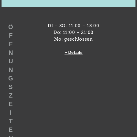
Ö
DI – SO: 11:00 – 18:00
Do: 11:00 – 21:00
F
Mo: geschlossen
F
N
» Details
U
N
G
S
Z
E
I
T
E