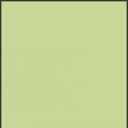
ERIENWORKSH
OP – PHOTO
HACKS:
OTOGRAFIE IN
BEWEGUNG
 JUGENDLICHE 13-16 JAHRE
21.7.2026, 10-15 Uhr