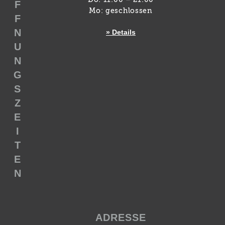
F
Mo: geschlossen
F
N
» Details
U
N
G
S
Z
E
I
T
E
N
ADRESSE