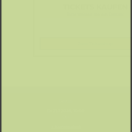
TICKETS KAUFEN
Bitte wählen Sie ein Datum:
Zum Ticketshop
Datum
Di 21.7.2026, 10:00
Ort
» Kunstpalast