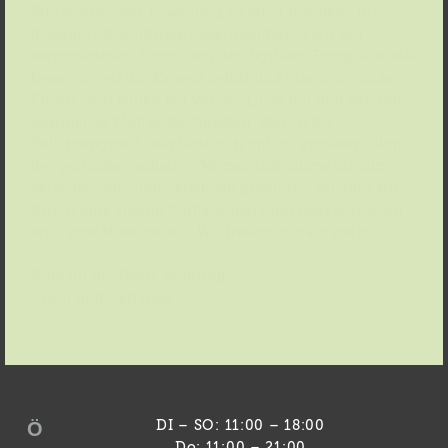
Wie können wir Bewegung sichtbar machen? In
diesem Fotoworkshop experimentieren wir mit
verschiedenen Techniken der digitalen Fotografie. Mal
bewegen wir die Kamera selbst und erzeugen coole
Effekte, mal laufen wir vor der Linse hin und her, um
spannende Motive festzuhalten. Was ist die
Belichtungszeit, was lässt sich mit ihr gestalten? Von
der gestochen scharfen Momentaufnahme bis zum
verschwommenen Zeitablauf probieren wir alles aus.
Bringt eure eigene Digitalkamera mit oder leiht euch
eine vom Museum aus. Wir freuen uns auf euch!
Bitte für die Pause mitbringen:
Essen und Getränke
Ö
DI – SO: 11:00 – 18:00
Do: 11:00 – 21:00