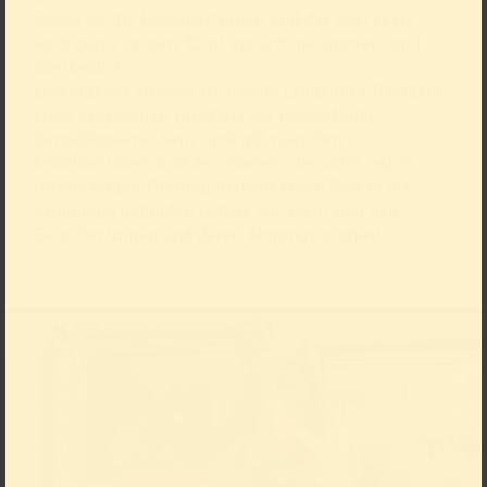
besser als die Besucher*innen und das lässt er sie
auch gerne spüren. Er ist genervt, gelangweilt und
überheblich.
Laut eigener Aussage ist Joseph Langelinck Nachfahr
eines ehemaligen Direktors der Düsseldorfer
Gemäldegalerie. Sein Groll gilt manchen
Künstler*innen und den Werken, die unter seiner
rechtmäßigen Führung niemals einen Weg in die
Sammlung gefunden hätten, vor allem aber den
Besucher*innen und deren Ahnungslosigkeit.