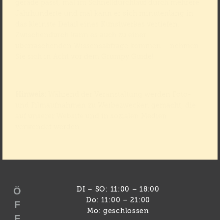
gerade passt, mal im Schnelldurchlauf durch mehrere
Jahrhunderte und mal kann er sich minutenlang in
das kleinste Detail eines Kunstwerkes vertiefen.
Zwischendurch kann es auch zu einer
überraschenden Wissensabfrage kommen – nehmen
Sie sich in Acht vor dem Grumpy Guide!
Hinweis:
Während der Veranstaltung werden Foto-
und Filmaufnahmen zu Werbezwecken gemacht, die
auf unserer Website und in sozialen Medien
verwendet werden.
Ö
DI – SO: 11:00 – 18:00
Do: 11:00 – 21:00
F
Mo: geschlossen
F