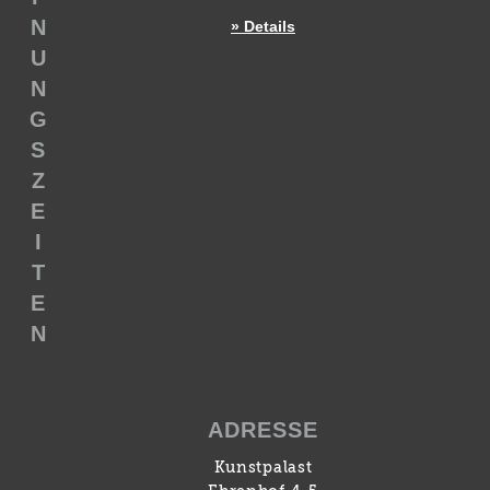
N
» Details
U
N
G
S
Z
E
I
T
E
N
ADRESSE
Kunstpalast