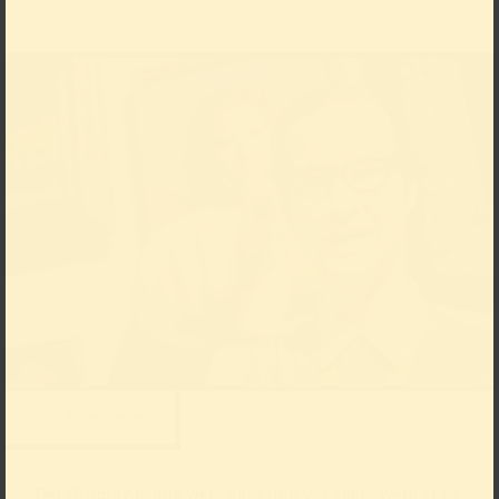
Foto: Anne Orthen
Der Grumpy Guide weiß alles und vor allem weiß er es