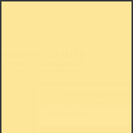
RUMPY GUIDE
NE HÖCHST UNANGENEHME
UR DURCH DIE SAMMLUNG
TICKETS KAUFEN
Bitte wählen Sie ein Datum:
Zum Ticketshop