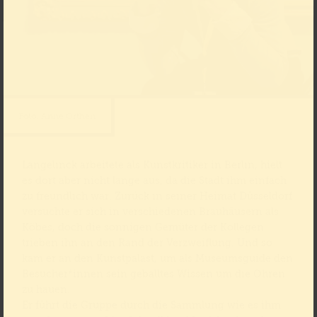
Foto: Anne Orthen
Langelinck arbeitete als Kunstkritiker in Berlin, hielt
es dort aber nicht lange aus, da die Stadt ihm einfach
zu freundlich war. Zurück in seiner Heimat Düsseldorf
versuchte er sich in verschiedenen Brauhäusern als
Köbes, doch die sonnigen Gemüter der Kollegen
trieben ihn an den Rand der Verzweiflung. Und so
kam er an den Kunstpalast, um als Museumsguide den
Besucher*innen sein geballtes Wissen um die Ohren
zu hauen.
Er führt die Gruppe durch die Sammlung wie es ihm