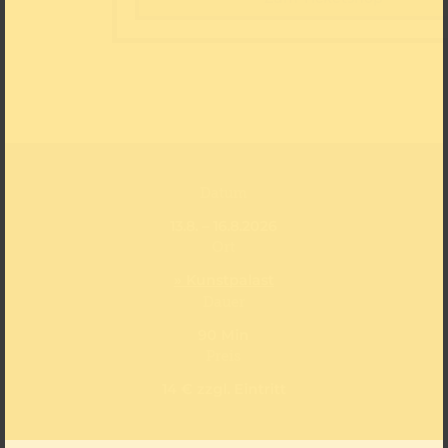
Datum
13.8. – 16.8.2026
Ort
» Kunstpalast
Dauer
90 Min
Preis
14 € zzgl. Eintritt