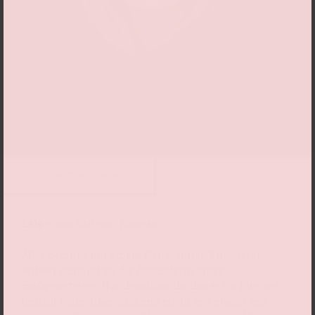
Julia Jäger © Jeanne Degraa
Lélé
– von Sathyan Ramesh
Alles beginnt mit einem Dankesbrief: Ein älterer
Witwer schreibt an die Absenderin eines
maßgefertigten Hundehalsbands, das er im Internet
bestellt hatte. Überraschend erhält er Antwort von