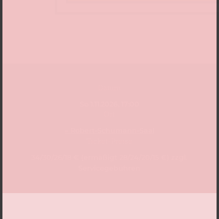
Datum
So 1.11.2026, 17:00
Ort
» Robert-Schumann-Saal
Ticket-Preise
34/30/26/18 € (ermäßigt 28/24/20/15 €) zzgl.
Servicegebühren