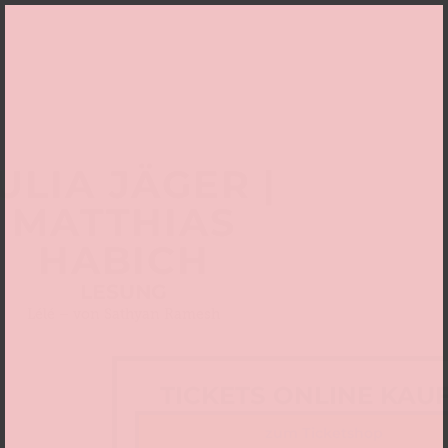
ULIA JÄGER |
MATTHIAS
HABICH
LESUNG
Lélé – von Sathyan Ramesh
TICKETS ONLINE KAU
zum Ticketshop