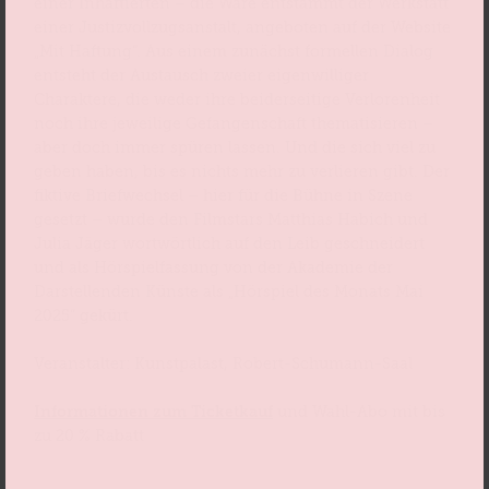
einer Inhaftierten – die Ware entstammt der Werkstatt
einer Justizvollzugsanstalt, angeboten auf der Website
„Mit Haftung“. Aus einem zunächst formellen Dialog
entsteht der Austausch zweier eigenwilliger
Charaktere, die weder ihre beiderseitige Verlorenheit
noch ihre jeweilige Gefangenschaft thematisieren –
aber doch immer spüren lassen. Und die sich viel zu
geben haben, bis es nichts mehr zu verlieren gibt. Der
fiktive Briefwechsel – hier für die Bühne in Szene
gesetzt – wurde den Filmstars Matthias Habich und
Julia Jäger wortwörtlich auf den Leib geschneidert
und als Hörspielfassung von der Akademie der
Darstellenden Künste als „Hörspiel des Monats Mai
2025“ gekürt.
Veranstalter: Kunstpalast, Robert-Schumann-Saal
Informationen zum Ticketkauf
und Wahl-Abo mit bis
zu 20 % Rabatt