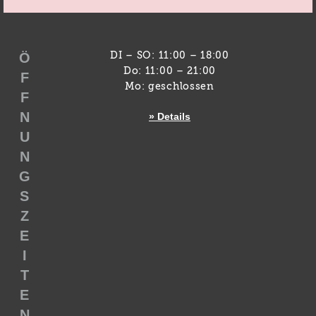
Ö
DI – SO: 11:00 – 18:00
Do: 11:00 – 21:00
F
Mo: geschlossen
F
N
» Details
U
N
G
S
Z
E
I
T
E
N