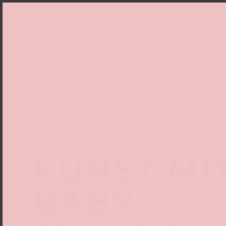
PROGRAMM
B
KUNST MI
BABY
MONET – CÉZANNE – MATISSE.