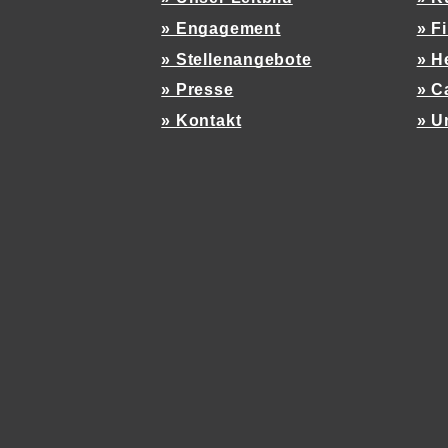
» Engagement
» F
» Stellenangebote
» H
» Presse
» C
» Kontakt
» U