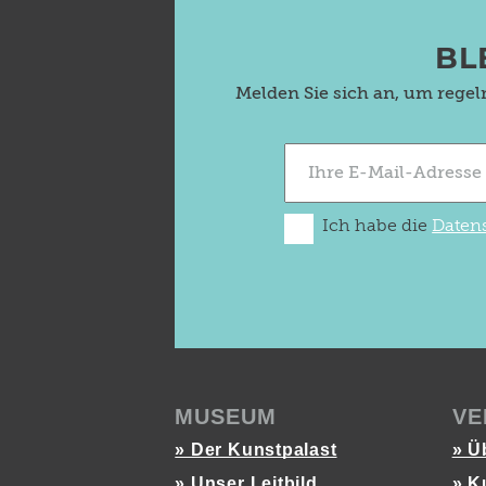
BL
Melden Sie sich an, um rege
Ich habe die
Daten
MUSEUM
VE
» Der Kunstpalast
» Ü
» Unser Leitbild
» K