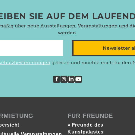
EIBEN SIE AUF DEM LAUFEN
lmäßig über neue Ausstellungen, Veranstaltungen und dig
werden.
Newsletter 
schutzbestimmungen
gelesen und möchte mich für den Ne
RMIETUNG
FÜR FREUNDE
bersicht
» Freunde des
Kunstpalastes
ulturelle Veranstaltungen