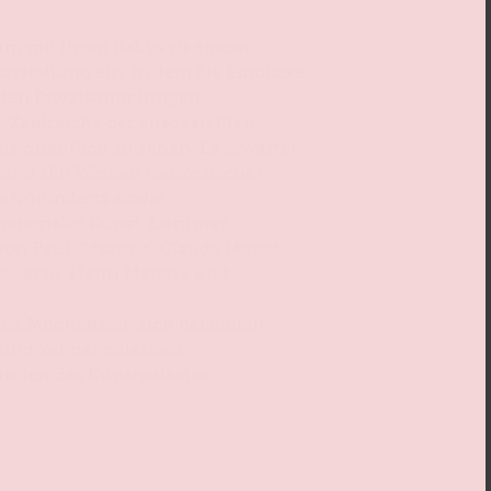
am mit Ihren Babys zu einem
sstellung ein, in dem Sie Einblicke
dsten Privatsammlungen
 Zahlreiche der ausgestellten
e öffentlich zu sehen. Es erwartet
rund 180 Werken französischer
 Jahrhunderts sowie
nationaler Kunst. Darunter
von Paul Cézanne, Claude Monet,
Picasso, Henri Matisse und
ie Möglichkeit, sich bei einem
 und kennenzulernen.
unden des Kunstpalastes.