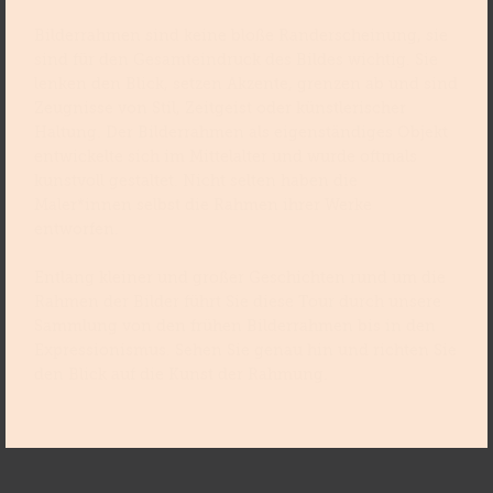
Bilderrahmen sind keine bloße Randerscheinung, sie
sind für den Gesamteindruck des Bildes wichtig. Sie
lenken den Blick, setzen Akzente, grenzen ab und sind
Zeugnisse von Stil, Zeitgeist oder künstlerischer
Haltung. Der Bilderrahmen als eigenständiges Objekt
entwickelte sich im Mittelalter und wurde oftmals
kunstvoll gestaltet. Nicht selten haben die
Maler*innen selbst die Rahmen ihrer Werke
entworfen.
Entlang kleiner und großer Geschichten rund um die
Rahmen der Bilder führt Sie diese Tour durch unsere
Sammlung von den frühen Bilderrahmen bis in den
Expressionismus. Sehen Sie genau hin und richten Sie
den Blick auf die Kunst der Rahmung.