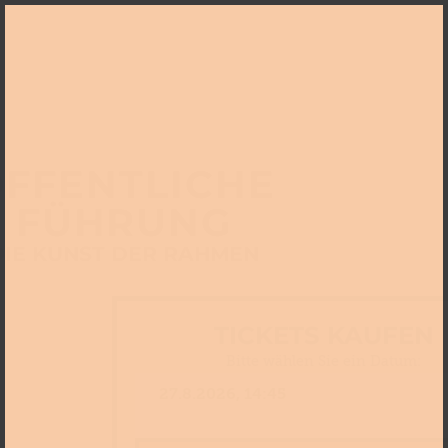
FFENTLICHE
FÜHRUNG
DIE KUNST DER RAHMEN
TICKETS KAUFEN
Bitte wählen Sie ein Datum: