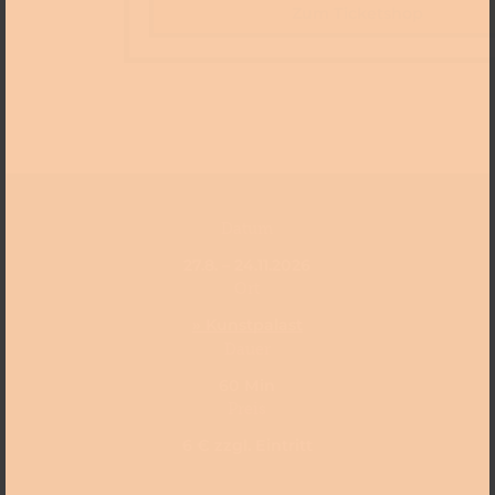
Zum Ticketshop
Datum
27.8. – 24.11.2026
Ort
» Kunstpalast
Dauer
60 Min
Preis
6 € zzgl. Eintritt