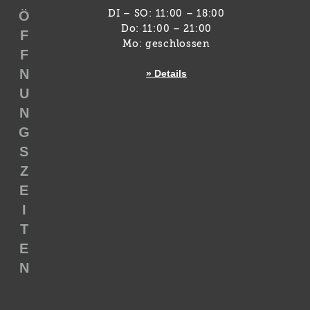
Ö
DI – SO: 11:00 – 18:00
Do: 11:00 – 21:00
F
Mo: geschlossen
F
N
» Details
U
N
G
S
Z
E
I
T
E
N