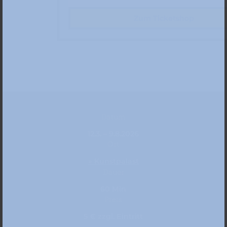
Zum Ticketshop
Datum
12.3. – 9.8.2026
Ort
» Kunstpalast
Dauer
60 Min
Preis
5 € zzgl. Eintritt