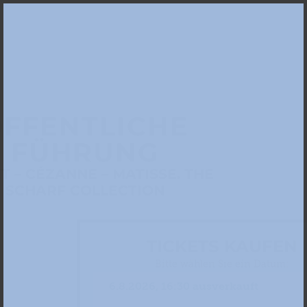
FFENTLICHE
FÜHRUNG
 – CÉZANNE – MATISSE. THE
SCHARF COLLECTION
TICKETS KAUFEN
Bitte wählen Sie ein Datum: