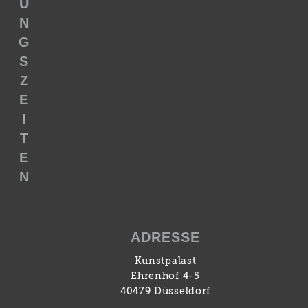
U
N
G
S
Z
E
I
T
E
N
ADRESSE
Kunstpalast
Ehrenhof 4-5
40479 Düsseldorf