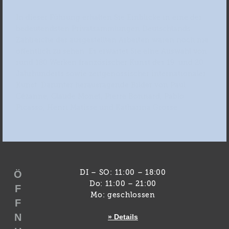
In dieser Führung erhalten Sie Einblicke in eine der
bedeutendsten Privatsammlungen Deutschlands.
Zahlreiche der ausgestellten Arbeiten waren noch nie
öffentlich zu sehen. Es erwartet Sie eine Auswahl von
rund 180 Werken französischer Kunst des 19. und 20.
Jahrhunderts sowie zeitgenössischer internationaler
Kunst. Darunter herausragende Bilder von Paul
Cézanne, Claude Monet, Pierre Bonnard, Pablo
Picasso, Henri Matisse und Katharina Grosse.
Ö
DI – SO: 11:00 – 18:00
Do: 11:00 – 21:00
F
Mo: geschlossen
F
N
» Details