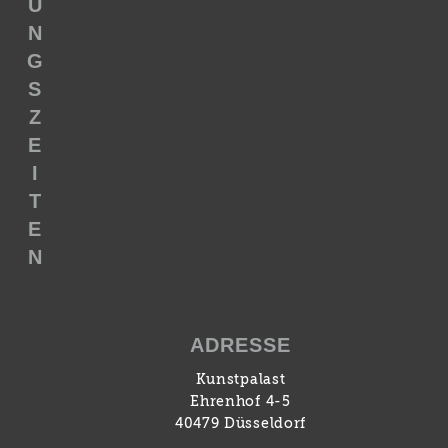
U
N
G
S
Z
E
I
T
E
N
ADRESSE
Kunstpalast
Ehrenhof 4-5
40479 Düsseldorf