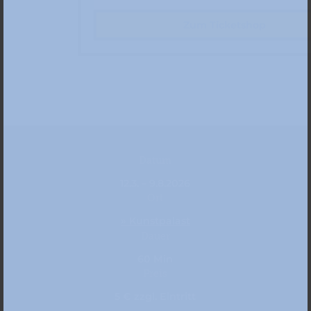
Zum Ticketshop
Datum
12.3. – 9.8.2026
Ort
» Kunstpalast
Dauer
60 Min
Preis
5 € zzgl. Eintritt