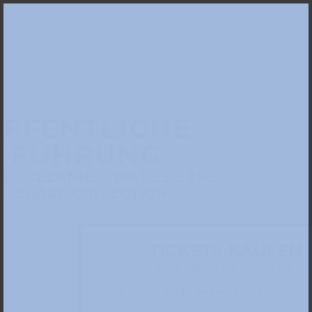
FFENTLICHE
FÜHRUNG
 – CÉZANNE – MATISSE. THE
SCHARF COLLECTION
TICKETS KAUFEN
Bitte wählen Sie ein Datum: