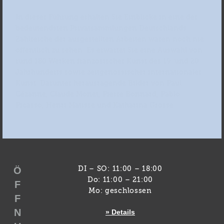
In dieser Führung erhalten Sie Einblicke in eine der
bedeutendsten Privatsammlungen Deutschlands.
Zahlreiche der ausgestellten Arbeiten waren noch nie
öffentlich zu sehen. Es erwartet Sie eine Auswahl von
rund 180 Werken französischer Kunst des 19. und 20.
Jahrhunderts sowie zeitgenössischer internationaler
Kunst. Darunter herausragende Bilder von Paul
Cézanne, Claude Monet, Pierre Bonnard, Pablo
Picasso, Henri Matisse und Katharina Grosse.
Ö
DI – SO: 11:00 – 18:00
Do: 11:00 – 21:00
F
Mo: geschlossen
F
N
» Details