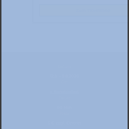
Zum Ticketshop
Datum
12.3. – 9.8.2026
Ort
» Kunstpalast
Dauer
60 Min
Preis
5 € zzgl. Eintritt