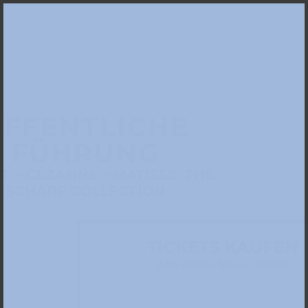
FFENTLICHE
FÜHRUNG
 – CÉZANNE – MATISSE. THE
SCHARF COLLECTION
TICKETS KAUFEN
Bitte wählen Sie ein Datum: