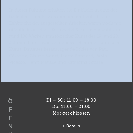
In dieser Führung erhalten Sie Einblicke in eine der
bedeutendsten Privatsammlungen Deutschlands.
Zahlreiche der ausgestellten Arbeiten waren noch nie
öffentlich zu sehen. Es erwartet Sie eine Auswahl von
rund 180 Werken französischer Kunst des 19. und 20.
Jahrhunderts sowie zeitgenössischer internationaler
Kunst. Darunter herausragende Bilder von Paul
Cézanne, Claude Monet, Pierre Bonnard, Pablo
Picasso, Henri Matisse und Katharina Grosse.
Ö
DI – SO: 11:00 – 18:00
Do: 11:00 – 21:00
F
Mo: geschlossen
F
N
» Details