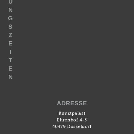
U
N
G
S
Z
E
I
T
E
N
ADRESSE
Kunstpalast
Ehrenhof 4-5
40479 Düsseldorf