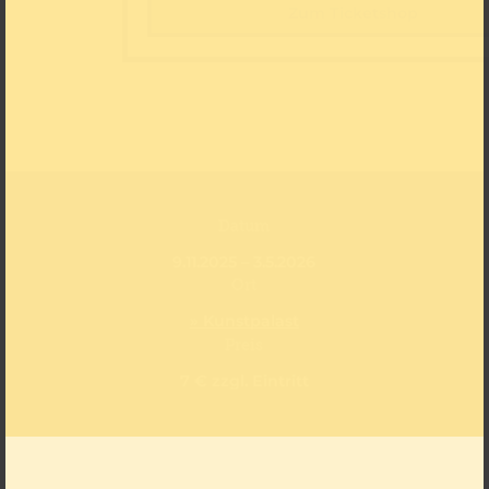
Zum Ticketshop
Datum
9.11.2025 – 3.5.2026
Ort
» Kunstpalast
Preis
7 € zzgl. Eintritt