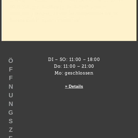
und eine Vielzahl von Epochen. Lernen Sie in diesem
90-minütigen Rundgang die Vielfalt unserer
Sammlung kennen, es werden ausgewählte Werke,
Inhalte und Konzepte vorgestellt.
Ö
DI – SO: 11:00 – 18:00
Do: 11:00 – 21:00
F
Mo: geschlossen
F
N
» Details
U
N
G
S
Z