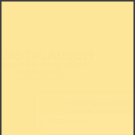
LASTPLAUSCH
PRÄCHE BEI KUNST, KAFFEE
UND KUCHEN
Die Malerei der 1920er Jahre
TICKETS KAUFEN
Bitte wählen Sie ein Datum: