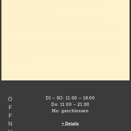
gemütlicher Runde bei Kaffee und Kuchen die
Gespräche fortzusetzen.
Im Preis sind ein Stück Kuchen und ein Kaffee,
Cappuccino, Tee oder Softdrink nach Wahl enthalten.
Das Format richtet sich an Menschen, die ihren Alltag
durch neue Begegnungen bereichern möchten und
Interesse an Kunst haben, Vorkenntnisse sind nicht
erforderlich.
Ö
DI – SO: 11:00 – 18:00
Do: 11:00 – 21:00
F
Mo: geschlossen
F
N
» Details