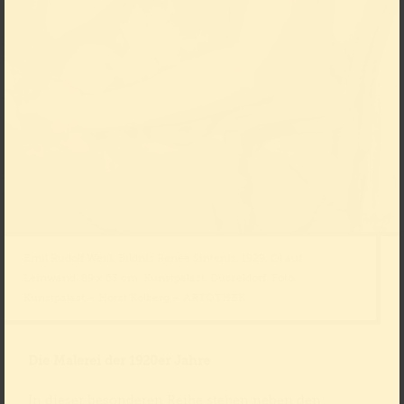
Emil Rudolf Weiß, Bildnis Renée Sintenis, 1929, Öl auf
Leinwand, 89 x 63 cm, Kunstpalast, Düsseldorf, Foto:
Kunstpalast – Horst Kolberg – ARTOTHEK
Die Malerei der 1920er Jahre
In dieser besonderen Reihe stehen neben den