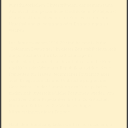
kunsthistorischen Hintergründen, der gemeinsame
Austausch und persönliche Eindrücke im Mittelpunkt.
Manchmal braucht es nur ein Kunstwerk, um eine
Unterhaltung zu beginnen oder Erinnerungen zu
wecken.
Die Jahre zwischen 1924-29 sind bekannt als die
„Goldenen Zwanziger“. In dieser Zeit stabilisierte sich
die politische und wirtschaftliche Lage in
Deutschland, was sich auch vorteilhaft auf die Kunst
und Kultur der Weimarer Republik auswirkte. Neue
Freiheiten für Frauen, technischer Fortschritt aber
auch Kriegstraumata und Umbrüche prägten die
Gesellschaft. In der Sammlung des Kunstpalastes
finden sich unterschiedliche Positionen wieder, von
positiven Zukunftsgedanken bis hin zu kritischen
Stimmen. Entdecken Sie Werke wichtiger
Künstler*innen dieser Periode.
Nach dem Rundgang laden wir herzlich dazu ein, in