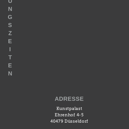
U
N
G
S
Z
E
I
T
E
N
ADRESSE
Kunstpalast
Ehrenhof 4-5
40479 Düsseldorf