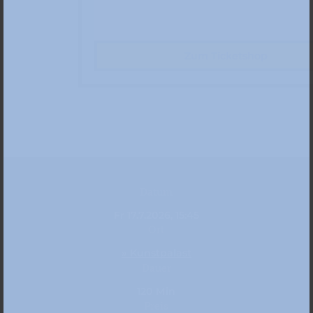
Zum Ticketshop
Datum
Fr 17.7.2026, 15:45
Ort
» Kunstpalast
Dauer
120 Min
Preis