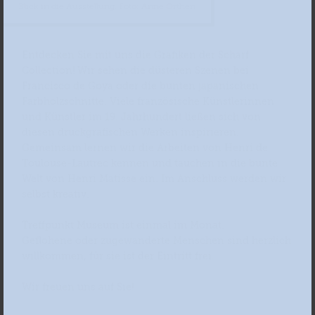
Blick in die Ausstellung, Foto: Anne Orthen
Entdecken Sie mit uns die Grafiken der Scharf
Collection! Wir sehen die düsteren Szenen bei
Francisco de Goya oder die bunten japanischen
Farbholzschnitte. Viele französische Künstlerinnen
und Künstler im 19. Jahrhundert ließen sich von
diesen druckgrafischen Werken inspirieren.
Gemeinsam lernen wir die Arbeiten von Henri de
Toulouse-Lautrec kennen und tauchen in die bunte
Welt von Henri Matisse ein. Im Anschluss werden wir
selbst kreativ.
Treffpunkt Museum ist einmal im Monat.
Geflohene oder zugewanderte Menschen sind herzlich
willkommen, für sie ist der Eintritt frei.
Wir freuen uns auf Sie!