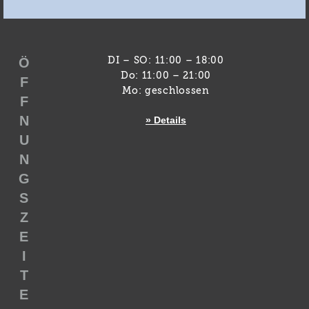
Ö
DI – SO: 11:00 – 18:00
Do: 11:00 – 21:00
F
Mo: geschlossen
F
N
» Details
U
N
G
S
Z
E
I
T
E