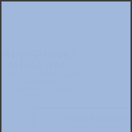
TREFFPUNKT
MUSEUM
RUCKE AUS DER SCHARF
COLLECTION
ritt frei für geflohene oder zugewanderte
Menschen
TICKETS KAUFEN
Bitte wählen Sie ein Datum: