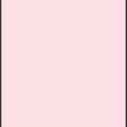
de Saint Phalle. Sie war eine bekannte Künstlerin und
ging ihren eigenen Weg. Mit ihren Kunstwerken setzte
sie sich für Freiheit, Selbstbestimmung und die Rechte
von Frauen ein.
In der Ausstellung sehen wir farbenfrohe Figuren,
große Skulpturen und ungewöhnliche Kunstwerke.
Gemeinsam sprechen wir über das, was wir
entdecken, und tauschen unsere Gedanken und
Eindrücke aus.
Nach dem Rundgang werden wir selbst kreativ. Im
Palaststudio probieren wir Materialien und Techniken
aus und gestalten eigene Werke. Bei einem Glas Tee
kommen wir miteinander ins Gespräch.
Treffpunkt Museum ist einmal im Monat.
Geflohene oder zugewanderte Menschen sind herzlich
willkommen, für sie ist der Eintritt frei.
Wir freuen uns auf Sie!