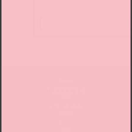
Zum Ticketshop
Datum
Fr 25.9.2026, 15:45
Ort
» Kunstpalast
Dauer
60 Min
Preis