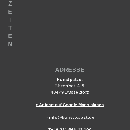
Z
E
I
T
E
N
ADRESSE
Kunstpalast
Ehrenhof 4-5
40479 Düsseldorf
» Anfahrt auf Google Maps planen
» info@kunstpalast.de
+49 211 566 42 100
T