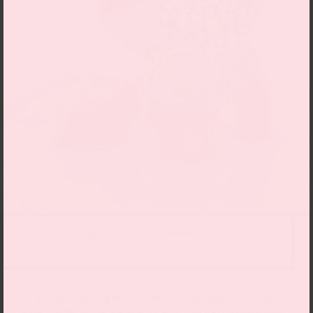
Niki de Saint Phalle, La tempérance. Modell für „Jardin des
tarots“, 1985
In dieser Führung entdecken wir die Kunst von Niki