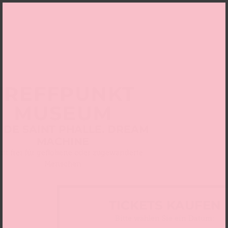
TREFFPUNKT
MUSEUM
I DE SAINT PHALLE. DREAM
MACHINE
ritt frei für geflohene oder zugewanderte
Menschen
TICKETS KAUFEN
Bitte wählen Sie ein Datum: