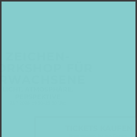
ZEICHEN-
ORKSHOP FÜR
RWACHSENE
LICHT, ATMOSPHÄRE,
PERSPEKTIVE
23.7.2026, 18:30-20:30 Uhr
TICKETS KAUFEN
Bitte wählen Sie ein Datum: