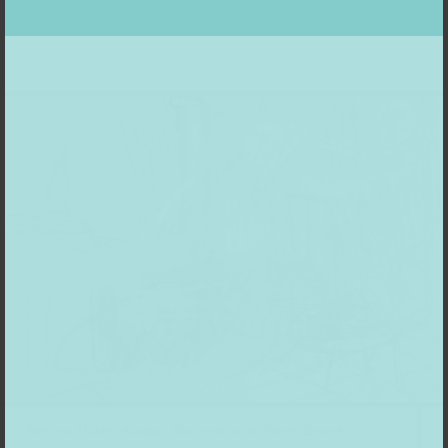
Patricio Alvarez Aragon, Nochmal in der Warte Zimmer,