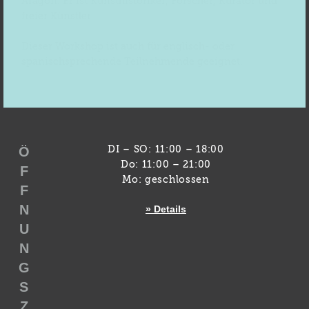
Aragon. Er ist Kunsthistoriker, Forscher, Kurator und
freier Künstler.
Dieser Workshop ist auch für englisch- oder
spanischsprechende Teilnehmende geeignet.
Ö
DI – SO: 11:00 – 18:00
Do: 11:00 – 21:00
F
Mo: geschlossen
F
N
» Details
U
N
G
S
Z