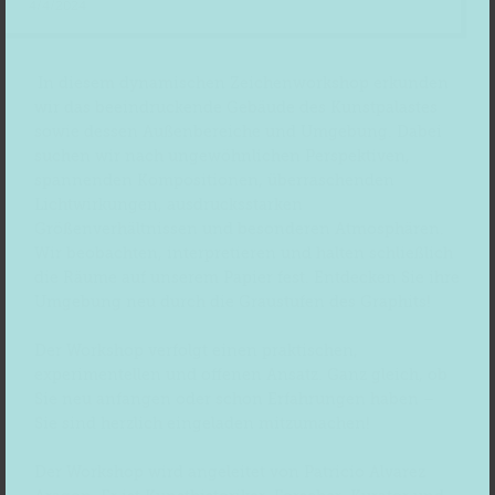
4/4/2024
In diesem dynamischen Zeichenworkshop erkunden
wir das beeindruckende Gebäude des Kunstpalastes
sowie dessen Außenbereiche und Umgebung. Dabei
suchen wir nach ungewöhnlichen Perspektiven,
spannenden Kompositionen, überraschenden
Lichtwirkungen, ausdrucksstarken
Größenverhältnissen und besonderen Atmosphären.
Wir beobachten, interpretieren und halten schließlich
die Räume auf unserem Papier fest. Entdecken Sie ihre
Umgebung neu durch die Graustufen des Graphits!
Der Workshop verfolgt einen praktischen,
experimentellen und offenen Ansatz. Ganz gleich, ob
Sie neu anfangen oder schon Erfahrungen haben –
Sie sind herzlich eingeladen mitzumachen!
Der Workshop wird angeleitet von Patricio Alvarez