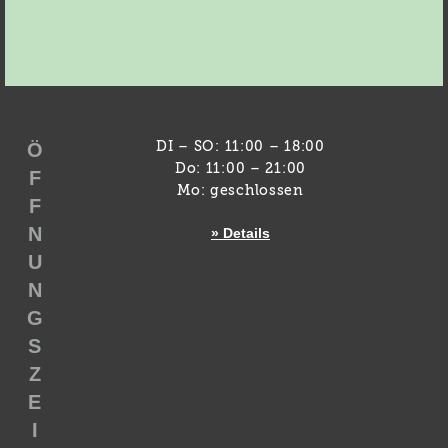
Ö
DI – SO: 11:00 – 18:00
Do: 11:00 – 21:00
F
Mo: geschlossen
F
N
» Details
U
N
G
S
Z
E
I