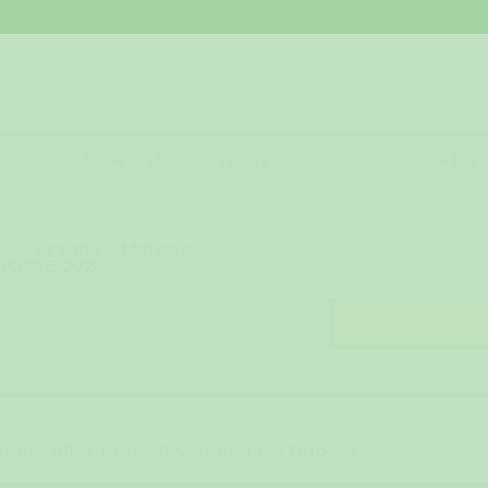
2: Zeit wählen
3: 
 – Cézanne – Matisse
ROSSE 2026
FR, 7. AUG
ng. Alles Kunst?! Von Aldi bis Rubens