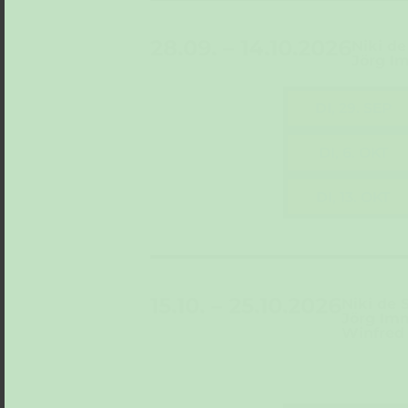
28.09. – 14.10.2026
Niki de
Jörg I
DI, 29. SEP
DI, 6. OKT
DI, 13. OKT
15.10. – 25.10.2026
Niki de 
Jörg Im
Winfred