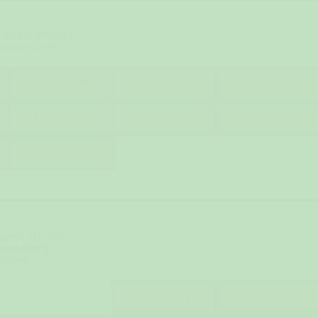
 Saint Phalle
mmendorff
MI, 30. SEP
DO, 1. OKT
FR, 2. OKT
MI, 7. OKT
DO, 8. OKT
FR, 9. OKT
MI, 14. OKT
Saint Phalle
mendorff
 Gaul
DO, 15. OKT
FR, 16. OKT