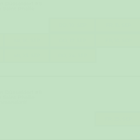
n Düsseldorf #8
e Saint Phalle
DO, 10. SEP
FR, 11. SEP
MI, 16. SEP
DO, 17. SEP
FR, 18. SEP
MI, 23. SEP
DO, 24. SEP
n Düsseldorf #8
e Saint Phalle
Immendorff
FR, 25. SEP