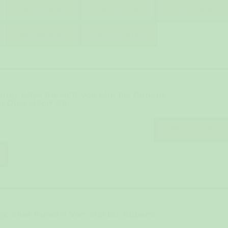
MI, 12. AUG
DO, 13. AUG
FR, 14. AUG
MI, 19. AUG
DO, 20. AUG
ng. Alles Kunst?! Von Aldi bis Rubens
n Düsseldorf #8
FR, 21. AUG
. Alles Kunst?! Von Aldi bis Rubens