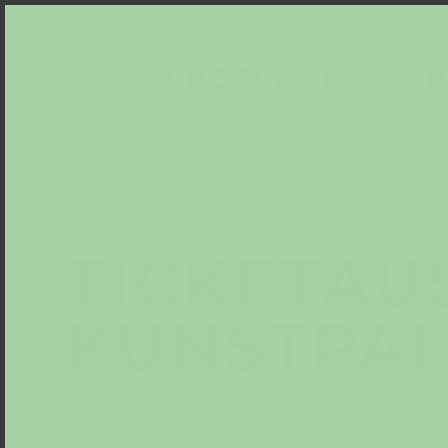
PROGRAMM
B
TICKET­A
KUNSTPAL