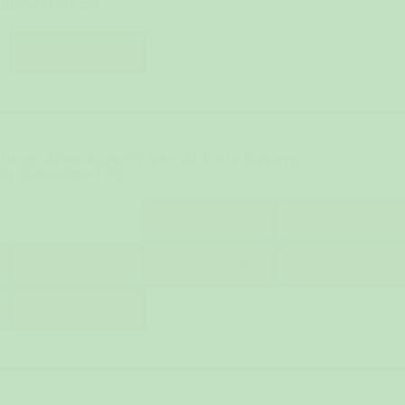
Düsseldorf #8
MI, 26. AUG
ung. Alles Kunst?! Von Aldi bis Rubens
in Düsseldorf #8
DO, 27. AUG
FR, 28. AUG
MI, 2. SEP
DO, 3. SEP
FR, 4. SEP
MI, 9. SEP