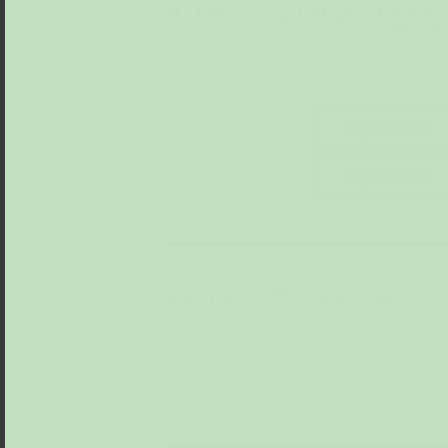
10.09. – 24.09.2026
Made i
Niki d
DI, 15. SEP
DI, 22. SEP
25.09. – 27.09.2026
Made i
Niki d
Jörg 