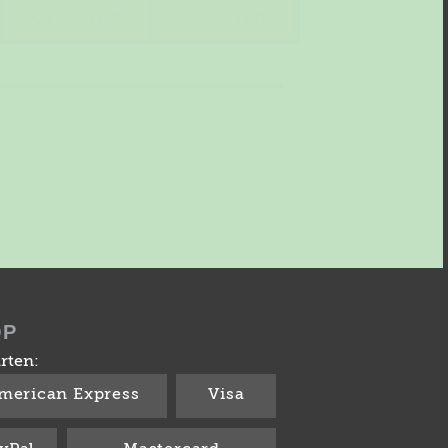
SA, 24. OKT
SO, 25. OKT
OP
rten:
merican Express
Visa