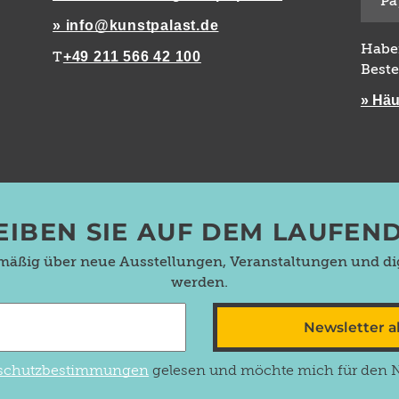
Pa
» info@kunstpalast.de
Habe
+49 211 566 42 100
T
Beste
» Häu
EIBEN SIE AUF DEM LAUFEN
lmäßig über neue Ausstellungen, Veranstaltungen und dig
werden.
Newsletter 
schutzbestimmungen
gelesen und möchte mich für den Ne