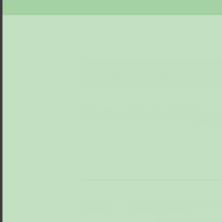
1: Datum wählen
05.07. – 09.08.2026
Monet
DIE G
10.08. – 20.08.2026
Sammlu