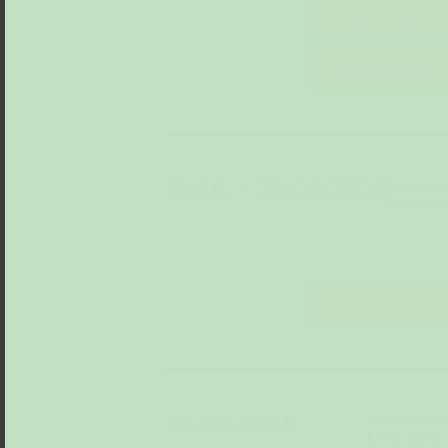
DI, 11. AUG
DI, 18. AUG
21.08. – 25.08.2026
Sammlu
Made i
DI, 25. AUG
26.08.2026
Sammlung
Dog Day