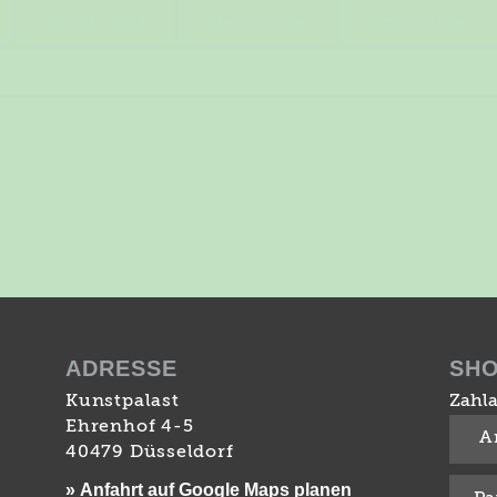
MI, 21. OKT
DO, 22. OKT
FR, 23. OKT
ADRESSE
SH
Kunstpalast
Zahla
Ehrenhof 4-5
A
40479 Düsseldorf
» Anfahrt auf Google Maps planen