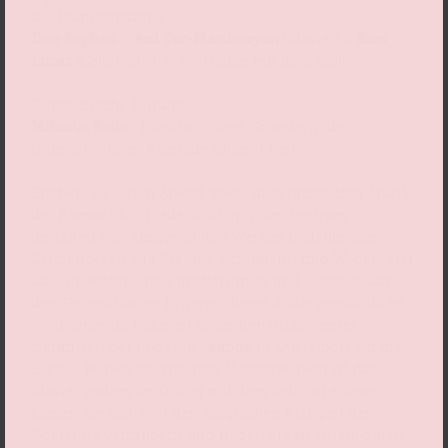
der Pianistenszene
Duo Sophos
–
Ani Ter-Martirosyan
(Klavier) &
Sam
Lucas
(Cello): Klavier im Dialog mit dem Cello
Künstlerische Leitung:
Milenija Reljic
: Direktorin und Gründerin des
internationalen Belgrade Chopin Fest
Erleben Sie einen Abend voller unvergesslicher Musik
der Romantik – Frédéric Chopin im Zentrum,
umrahmt von ausgewählten Werken bedeutender
Zeitgenossen wie Brahms, Schumann und Weber. Vier
außergewöhnliche Künstlerinnen und Künstler aus
drei Generationen bringen dieses außergewöhnliche
Programm im Rahmen eines Benefizkonzertes
zugunsten der Augenheilkunde in Düsseldorf auf die
Bühne. Neben solistischen Meisterwerken ist das
Klavier zudem im Dialog mit dem Cello zu erleben.
Lassen Sie sich von den magischen Klängen der
Romantik verzaubern und tragen Sie zu einem guten