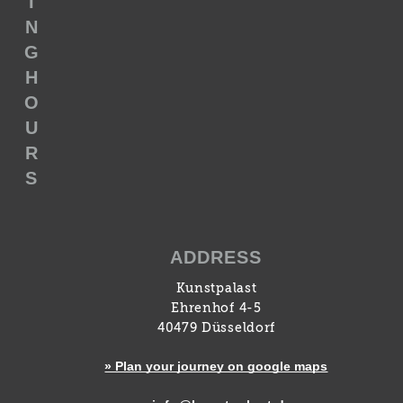
I
N
G
H
O
U
R
S
ADDRESS
Kunstpalast
Ehrenhof 4-5
40479 Düsseldorf
» Plan your journey on google maps