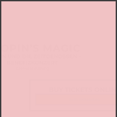
OPIN’S MAGIC
IN UND DIE ZEITGENOSSEN –
BENEFIZKONZERT
Gastveranstaltung
BUY TICKETS ONLIN
zum Ticketshop