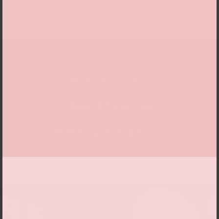
Date
Sat 20 Feb 2027, 19:00
Location
» Robert-Schumann-Saal
Ticket prices
60/70 € zzgl. Servicegebühren