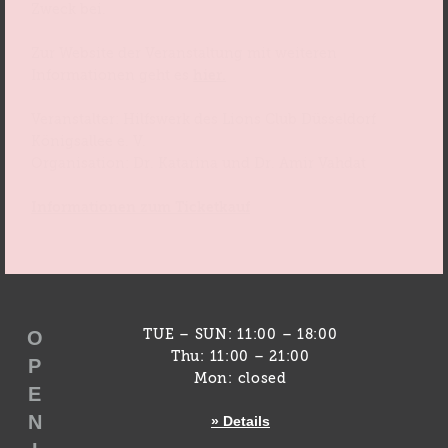
Zweck bei.
Zur Website der Veranstaltung mit weiteren
Informationen geht es
hier.
Veranstalter: Hilfswerk des Lions Club Düsseldorf
Königsallee e. V.
Organisation: Dr. Katarina und Dr. Amir Vahdat
Informationen zum Ticketkauf
O
TUE – SUN: 11:00 – 18:00
Thu: 11:00 – 21:00
P
Mon: closed
E
N
» Details