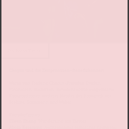
Duo Sophos © privat
Chopin und die Zeitgenossen
–
Benefizkonzert
Werke von Frédéric Chopin (Préludes, Etüden,
Polonaisen, Mazurken, Balladen) sowie ausgewählte
Kompositionen weiterer Meister der Romantik wie
Brahms, Schumann und Weber
Künstler*innen:
Eileen Zhang
: Wunderkind am Klavier
Aljoša Keserović
: Aufstrebender serbischer Youngstar