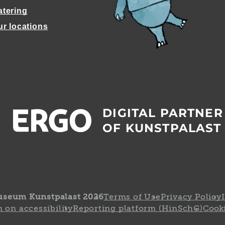
atering
ur locations
DIGITAL PARTNER
OF KUNSTPALAST
useum Kunstpalast 2026
Terms of Use
Privacy Policy
 on accessibility
Reporting platform (HinSchG)
Cooki