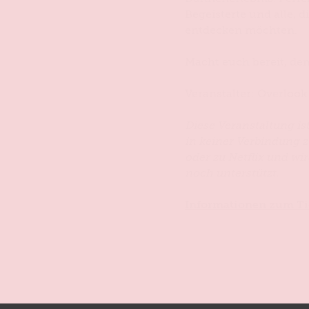
Begeisterte und alle, d
entdecken möchten.
Macht euch bereit, de
Veranstalter: Overlook
Diese Veranstaltung is
in keiner Verbindung 
oder zu Netﬂix und wi
noch unterstützt.
Informationen zum Ti