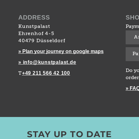
ADDRESS
SH
Kunstpalast
Paym
Ehrenhof 4-5
A
40479 Düsseldorf
» Plan your journey on google maps
Pa
» info@kunstpalast.de
Do yo
+49 211 566 42 100
T
order
» FA
STAY UP TO DATE