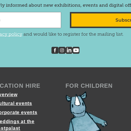
rly informed about new exhibitions, events and digital of
Subsc
acy policy
and would like to register for the mailing list.
CATION HIRE
FOR CHILDREN
verview
ultural events
orporate events
eddings at the
stpalast