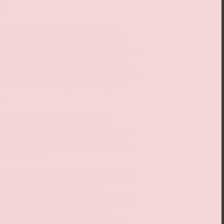
ey
erinnen erwacht live auf der
bt das Trio Huntr/x bei seinem
 den Dämonenkönig. Begleitet von
ie eines live gespielten Klaviers
a, Zoey und Jinu mit auf ein völlig
benteuer, in dem jeder Song die
.
OUR IDOL“ und „WHAT IT’S
zu „SODA POP“: Spürt die geballte
onen und die Intensität der Hits,
tert haben.
Gesang, packenden Choreograﬁen,
htshow, einer fesselnden
nverwechselbaren Klang des live
wartet euch ein mitreißendes
t für alle Fans des Films, K-Pop-