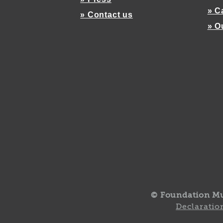
» C
» Contact us
» O
© Foundation M
Declaration