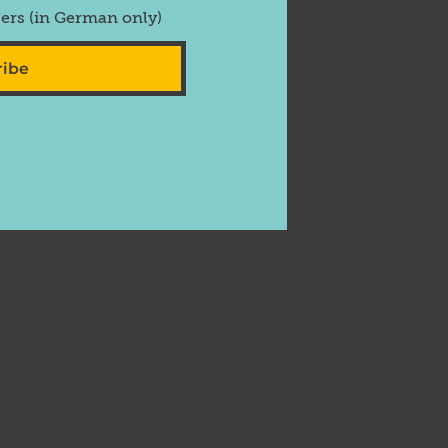
fers (in German only)
ribe