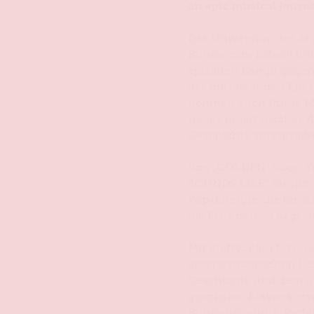
an epic musical journ
Das Universum der Jäg
Bühne zum Leben! Erle
epischen Kampf gegen
der mitreißenden Energ
nehmen euch Rumi, Mir
neues musikalisches A
Geschichte vorantreibt
Von „GOLDEN“ über „Y
SOUNDS LIKE“ bis hin 
Pop-Energie, die Emoti
die Fans bereits begeis
Mit kraftvollem Live-
einer dynamischen Lic
Geschichte und dem u
gespielten Klaviers er
Bühnenerlebnis. Perfek