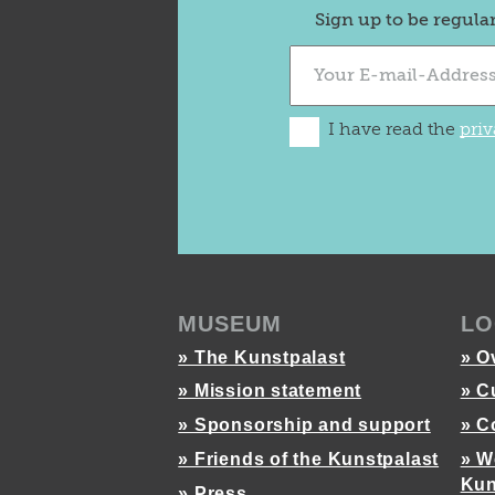
Sign up to be regula
I have read the
priv
MUSEUM
LO
» The Kunstpalast
» O
» Mission statement
» C
» Sponsorship and support
» C
» Friends of the Kunstpalast
» W
Kun
» Press