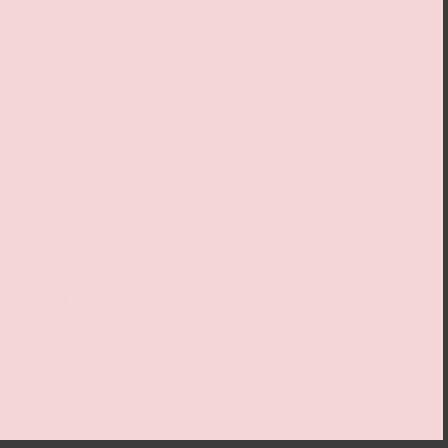
ie diese Songs auf völlig neue Weise
m Ruf der Jägerinnen zu folgen!
 Events SAS
t eine unabhängige Show. Sie steht
zu den Rechteinhabern des Films
rd von diesen weder gesponsert
cketkauf