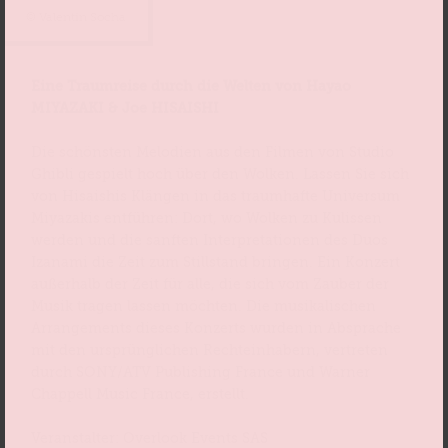
© Valentin Socha
Eine Traumreise durch die Welten von Hayao
MIYAZAKI & Joe HISAISHI
Die schönsten Melodien aus den Filmen von Studio
Ghibli gespielt hoch über den Wolken. Lassen Sie sich
von Hisaishis Klängen in das traumhafte Universum
Miyazakis entführen: Dort, wo Wolken zu Kulissen
werden und die sanften Interpretationen des Duos
Izanami die Zeit zum Stillstand bringen. Ein Konzert
außerhalb der Zeit für alle, die sich vom Zauber der
Musik tragen lassen möchten. Die musikalischen
Arrangements dieses Konzerts wurden in Absprache
mit den ursprünglichen Rechteinhabern, vertreten
durch SONY/ATV Publishing France und Warner
Chappell Music France, erstellt.
Veranstalter: Overlook Events SAS