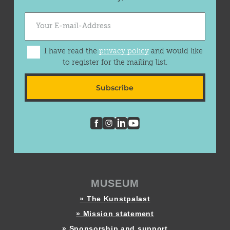
I have read the
privacy policy
and would like
to register for the mailing list.
Subscribe
MUSEUM
» The Kunstpalast
» Mission statement
» Sponsorship and support