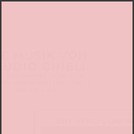
IE MUSIK VON
TUDIO GHIBLI
E TRAUMREISE DURCH DIE
EN VON HAYAO MIYAZAKI &
JOE HISAISHI
Gastveranstaltung
BUY TICKETS ONLIN
zum Ticketshop