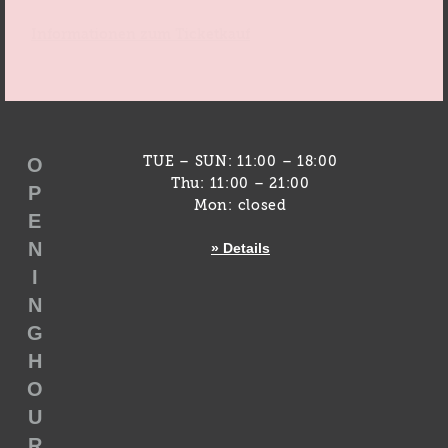
Informationen zum Ticketkauf
O
TUE – SUN: 11:00 – 18:00
Thu: 11:00 – 21:00
P
Mon: closed
E
N
» Details
I
N
G
H
O
U
R