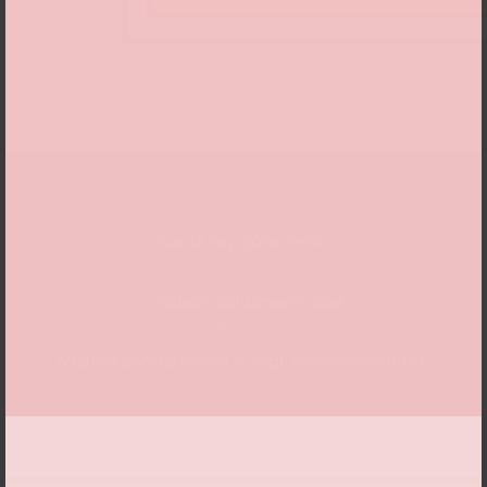
Date
Sat 12 Sep 2026, 19:00
Location
» Robert-Schumann-Saal
Ticket prices
49,91/34,55/27,27/22,73 € zzgl. Servicegebühren