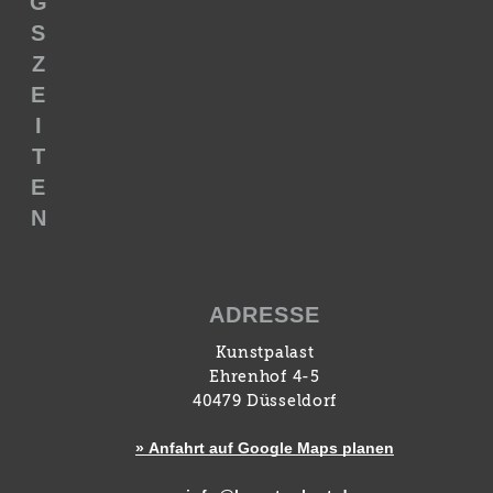
G
S
Z
E
I
T
E
N
ADRESSE
Kunstpalast
Ehrenhof 4-5
40479 Düsseldorf
» Anfahrt auf Google Maps planen