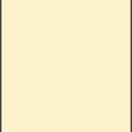
und heißt euch alle am
7.2.2025
von
17 bis 22 Uhr
willkommen. Macht euch in unserem
Sammlungsrundgang
Alles Kunst?! Von Aldi bis
Rubens
auf eine Reise durch Raum und Zeit vorbei an
Bildern und Objekten aus dem Mittelalter bis heute.
Könnt ihr die geheimen Kinderräume in der
Ausstellung entdecken? Dort erwarten euch Linien,
die sich verselbstständigen, oder ein Tunnel aus
fließenden Lichtpunkten.
Workshop im Palast Studio:
Auf dem Weg in die
Ausstellung kommt ihr am Palast Studio vorbei und
könnt gemeinsam mit uns die Wand gestalten.
Am 31. Januar 2020 fand die erste
Kindermuseumsnacht in Düsseldorf statt. Familien
sind zu kostenlosen Aktionen in allen beteiligten
Häuser eingeladen. Unter dem Motto „Ab durch Zeit
und Raum“ gibt es auch im Kunstpalast jedes Jahr
Neues zu entdecken und zu gestalten.