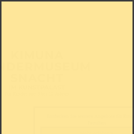
KIMUNA
INDERMUSEUM
SNACHT
IM KUNSTPALAST
Für Kinder von 5 bis 10 Jahren
Entdecken Sie weitere Angebote für Kind
Familien
Mehr erfahren!