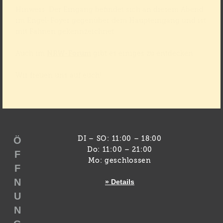
Hinweis: Der Eingang befindet sich an diesem Abend
im Engel-Foyer gegenüber dem Haupteingang und ist
mit Fahnen gekennzeichnet.
Auch im
NRW-Forum
gibt es einiges zu entdecken.
Wir freuen uns auf euch!
Ö
DI – SO: 11:00 – 18:00
Do: 11:00 – 21:00
F
Mo: geschlossen
F
N
» Details
U
N