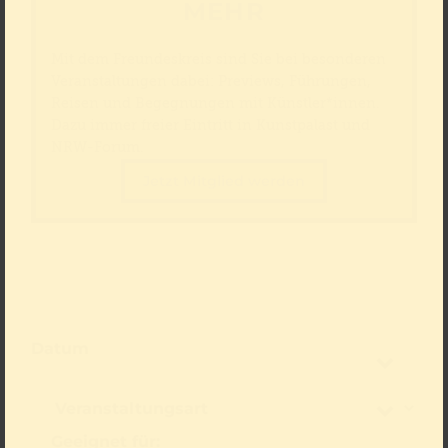
MEHR
Mit dem Freundeskreis sind Sie bei besonderen
Veranstaltungen dabei: Previews, Führungen,
Reisen und Begegnungen mit Künstler*innen.
Dazu immer freier Eintritt in Kunstpalast und
NRW-Forum.
Jetzt Mitglied werden