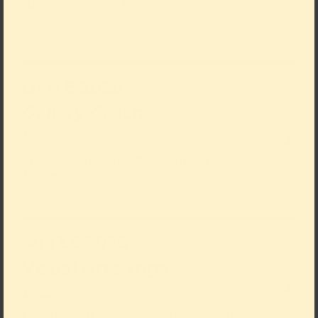
für Kinder und Jugendliche 10-14
Jahre
ausverkauft
Di 11.8.2026
Gallery Crush
19:00
Speed Dating meets Nachts im
Museum
ausverkauft
Mi 12.8.2026
Visual Arts Yoga
18:15
Gesundheit stärken, Kunst erleben