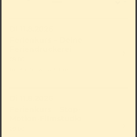
Di 11.8.2026
Ferienkurs – Deine
Feriendruckerei
09:00
für Kinder 8-12 Jahre
ausverkauft
Di 11.8.2026
Ferienkurs – Stop-
Motion-Filmstudio
09:00