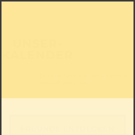
UNSER­
KALENDER
Entdecken Sie unser abwechslungsreiches
Veranstaltungsprogramm.
FREUNDE ENTDECKEN