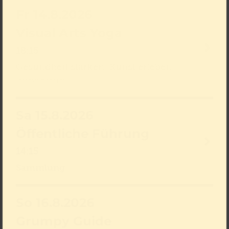
Fr 14.8.2026
Visual Arts Yoga
18:15
Gesundheit stärken, Kunst erleben
ausverkauft
Sa 15.8.2026
Öffentliche Führung
14:15
Sammlung
So 16.8.2026
Grumpy Guide