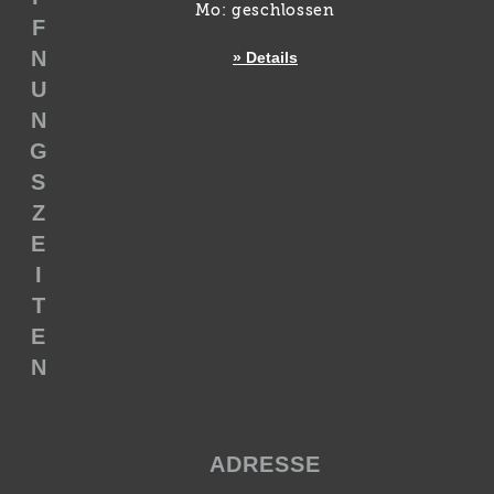
Mo: geschlossen
F
N
» Details
U
N
G
S
Z
E
I
T
E
N
ADRESSE