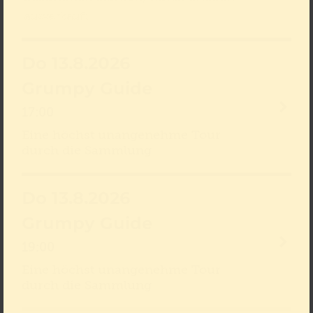
ausverkauft
Do 13.8.2026
Grumpy Guide
17:00
Eine höchst unangenehme Tour
durch die Sammlung
Do 13.8.2026
Grumpy Guide
19:00
Eine höchst unangenehme Tour
durch die Sammlung