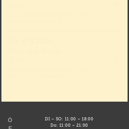
14:00
Eine höchst unangenehme Tour
durch die Sammlung
So 16.8.2026
Grumpy Guide
16:00
Eine höchst unangenehme Tour
durch die Sammlung
Ö
DI – SO: 11:00 – 18:00
Do: 11:00 – 21:00
F