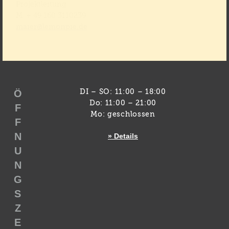
Projektleitung
M: + 49 160 3110239
maier@lemonpie.de
Ö
DI – SO: 11:00 – 18:00
Do: 11:00 – 21:00
F
Mo: geschlossen
F
N
» Details
U
N
G
S
Z
E