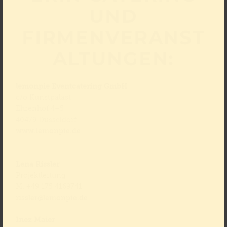
UND
FIRMENVERANST
ALTUNGEN:
lemonpie Eventcatering GmbH
c/o Kunstpalast
Ehrenhof 4–5
40479 Düsseldorf
www.lemonpie.de
Lena Rissler
Projektleitung
M: +49 175 4169741
rissler@lemonpie.de
Inez Maier