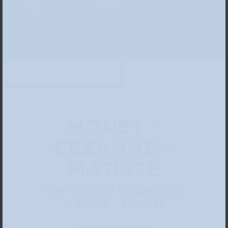
Bart Koning, Honigmelone, 2025
MONET –
CÉZANNE –
MATISSE
The Scharf Collection
12.3.2026 – 9.8.2026