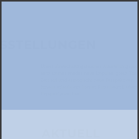
SSTEL­LUNGEN
Unser abwechslungsreiches Ausstellungsp
setzt immer wieder neue Impulse, greift Th
Zeit auf und ermöglicht neue Perspektiven. 
hinaus erlaubt ein breiter Kunstbegriff über
Perspektivwechsel.
AKTUELL