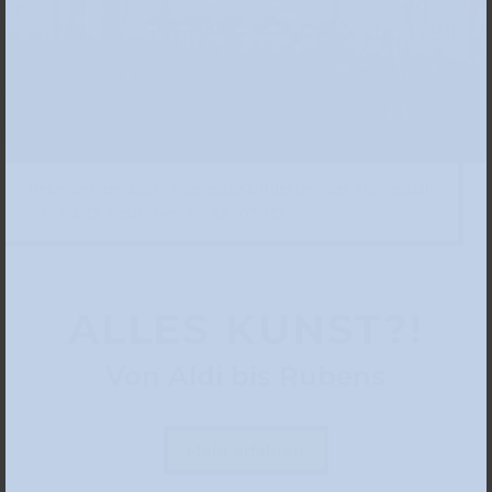
Heinrich Hermanns , Promenade auf der GeSoLei, Kunstpalast
– LVR-ZMB, Stefan Arendt – ARTOTHEK
ALLES KUNST?!
Von Aldi bis Rubens
Mehr erfahren