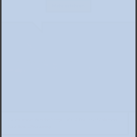
Mehr erfahren
Claude Monet, Waterloo Bridge, 1903, © The Scharf Collection,
Foto: RulandPhotodesign