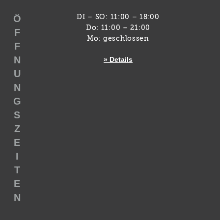
Ö
DI – SO: 11:00 – 18:00
Do: 11:00 – 21:00
F
Mo: geschlossen
F
N
» Details
U
N
G
S
Z
E
I
T
E
N