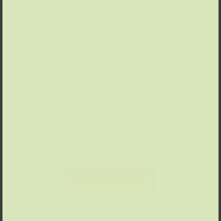
den perfekten Rahmen für eine intime und stilvolle
Trauung, die Sie mit Ihren Liebsten teilen können.
Unsere Ambiente-Trauungen finden an zwei
Freitagen im Monat von Mai bis Oktober um 10, 11, 12
Uhr statt.
Ihr Wunschtermin kann bis zu sechs Monaten im
Voraus reserviert werden: Dazu setzen Sie sich bitte
direkt mit dem Düsseldorfer Standesamt über das
Online-Portal in Verbindung.
Die Kosten belaufen sich auf 850 €, davon entfallen
700 € auf die Raumnutzung.
Zum Traukalender