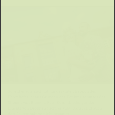
So leid es uns auch tut: Im gesamten Bereich des
Ehrenhofes ist aus Gründen des Denkmalschutzes das
Streuen von Blumen, Reis, Konfetti oder gar der
Einsatz von Drohnen nicht erlaubt. Daher sind auch
dort Sektempfänge nicht gestattet.