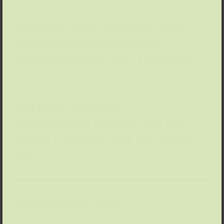
Blumen, Reis, Konfetti oder
sonstige Dekorationen
während/nach der Trauung
Verliebt, verlobt,
verheiratet! Stoßen Sie mit
Ihren Liebsten auf Ihr Glück
an.
Fotoaufnahmen