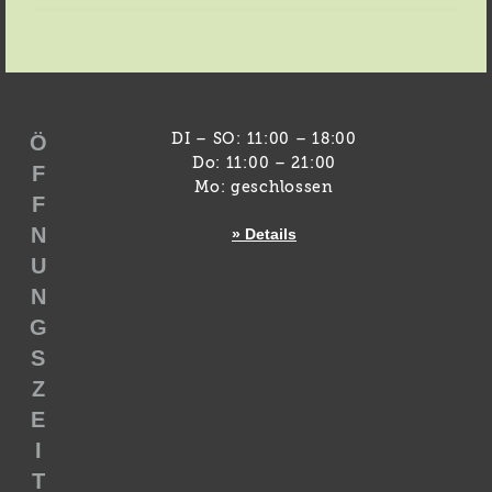
Ö
DI – SO: 11:00 – 18:00
Do: 11:00 – 21:00
F
Mo: geschlossen
F
N
» Details
U
N
G
S
Z
E
I
T