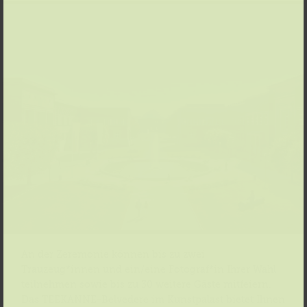
An der Zeremonie können bis zu zwei
Trauzeug*innen und ein/eine Fotograf*in Ihrer Wahl
teilnehmen sowie bis zu 30 weitere Gäste mitfeiern.
Das TEEKANNE-Belvedere im Kunstpalast bietet Ihnen