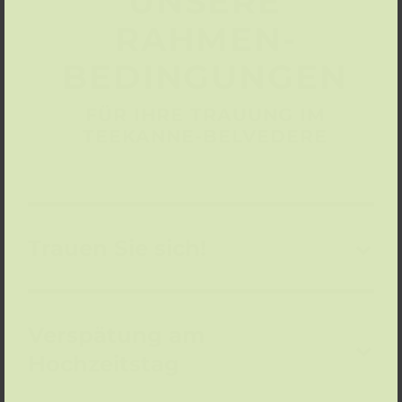
UNSERE
RAHMEN­
BEDINGUNGEN
FÜR IHRE TRAUUNG IM
TEEKANNE-BELVEDERE
Trauen Sie sich!
Verspätung am
Hochzeitstag