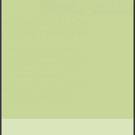
E SCHÖN, DASS
E SICH TRAUEN!
eraubenden TEEKANNE-Belvedere des
stes finden Sie – umgeben von Kunst und
ur – Ihre Hochzeitslocation für die ganz
 Trauung. Sagen Sie „Ja“ an einem der
 Orte Düsseldorfs und starten Sie vor der
ckenden Kulisse des Museums gemeinsam in
 Leben zu zweit. Ein unvergesslicher
en Sie und Ihre Gäste noch lange in
ng behalten werden.