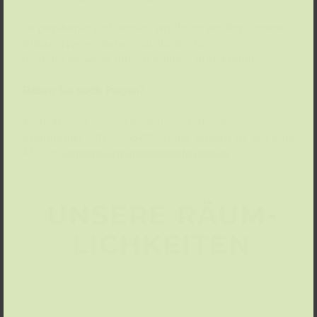
Zu gegebener Zeit senden wir Ihnen per Post unsere
Nutzungsvereinbarung zu, die Sie uns
freundlicherweise unterschrieben zurücksenden.
Haben Sie noch Fragen?
Kontaktieren Sie uns telefonisch unter der
Rufnummer 0211 – 56642555 oder senden Sie uns eine
Mail an
annalena.heinen@kunstpalast.de
UNSERE RÄUM­
LICH­KEITEN