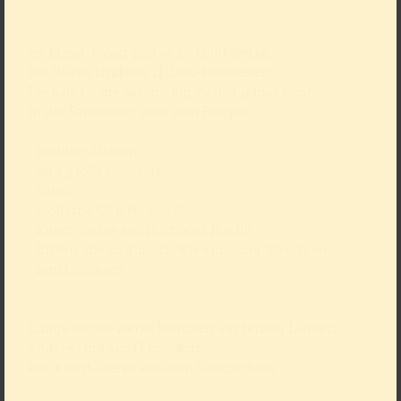
Im Kunst-Palast gibt es 130.000 Werke.
Die Werke sind aus 11 Jahr-Hunderten.
Deshalb ist die Sammlung vielfältig und bunt.
In der Sammlung sind zum Beispiel:
Buddha-Statuen
sehr große Gemälde
Fotos
moderne Objekte aus Glas
Kunst-Werke aus Holz oder Plastik
Brillen, die so ähnlich wie ein Computer-Spiel
funktionieren
Einige Kunst-Werke kommen aus fernen Ländern.
Andere sind aus Düsseldorf.
Alle Kunst-Werke erzählen Geschichten.