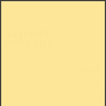
LEICHTE
SPRACHE
Willkommen im Kunst-Palast!
Diese Internet-Seite ist in Leichter Sprache
geschrieben.
So können viele Menschen die Informatione
verstehen.
Zum Beispiel Menschen mit Lern-Schwierigk