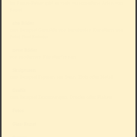
Im Kunst-Palast gibt es viele verschiedene Arten von
Kunst:
alte Bilder
zum Beispiel Gemälde von berühmten Künstlern wie
Peter Paul Rubens
neue Bilder
von modernen Künstler*innen
Skulpturen
zum Beispiel Figuren aus Stein, Holz oder Metall
Grafik
zum Beispiel Zeichnungen, Drucke oder Plakate
Fotos
Glas-Kunst