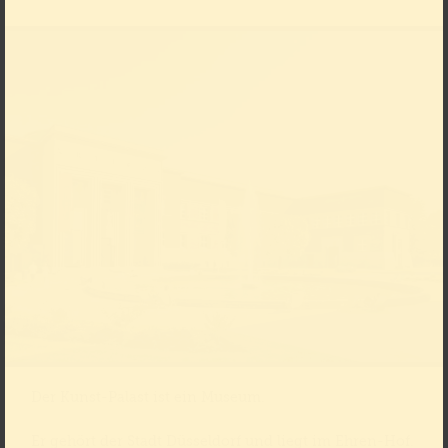
Der Kunst-Palast ist ein Museum.
Er gehört der Stadt Düsseldorf und liegt im Ehren-Hof.