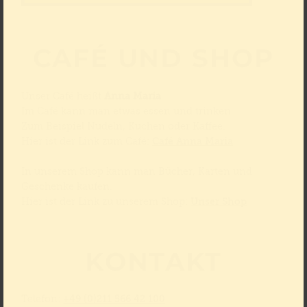
CAFÉ UND SHOP
Unser Café heißt
Anna Maria
.
Im Café kann man etwas essen und trinken.
Zum Beispiel Nudeln, Kuchen oder Kaffee.
Hier ist der Link zum Café:
Café Anna Maria
In unserem Shop kann man Bücher, Karten und
Geschenke kaufen.
Hier ist der Link zu unserem Shop:
Unser Shop
KONTAKT
Telefon:
+49 (0)211 566 42 100