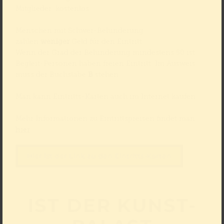
Mitglieder: kostenlos
Menschen mit Schwer-Behinderung
zahlen
weniger
Geld für den Eintritt.
Wenn der Grad der Behinderung mindestens 50 ist.
Begleit-Personen haben freien Eintritt. Im Ausweis
muss der Buchstabe
B
stehen.
Man kann Eintritts-Karten auch im Internet kaufen.
Mehr Informationen zu Eintrittspreisen findet man
hier
.
Hier ist der Link zu den Eintritts-Karten
IST DER KUNST-