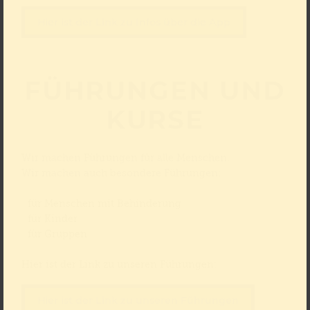
Hier ist der Link zu Infos über die App
FÜHRUNGEN UND
KURSE
Wir machen Führungen für alle Menschen.
Wir machen auch besondere Führungen:
für Menschen mit Behinderung
für Kinder
für Gruppen
Hier ist der Link zu unseren Führungen:
Hier ist der Link zu unseren Führungen