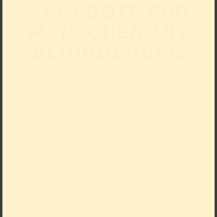
ANGEBOTE FÜR
MENSCHEN MIT
BEHINDERUNG
Wir haben viele Angebote für Menschen mit
Behinderung:
Führungen für blinde und seh-behinderte Menschen
Kurse für Menschen mit Behinderung
eine kostenlose App mit Erklärungen zum Anhören
Sie finden die App im App-Store.
Der Name ist Kunstpalast.
In der App gibt es auch Augmented Reality.
Das bedeutet:
Man kann sich die Sachen anschauen.
Und es scheint so, als ob man im Museum ist.