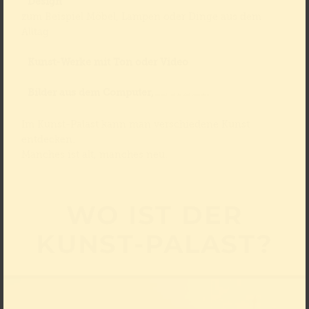
Design
zum Beispiel Möbel, Lampen oder Dinge aus dem
Alltag
Kunst-Werke mit Ton oder Video
Bilder aus dem Computer,
die sich mit der Zeit verändern
Im Kunst-Palast kann man verschiedene Kunst
entdecken.
Manches ist alt, manches neu.
WO IST DER
KUNST-PALAST?