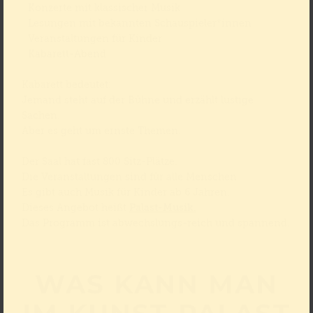
Konzerte mit klassischer Musik
Lesungen mit bekannten Schauspieler*innen
Veranstaltungen für Kinder
Kabarett-Abend
Kabarett bedeutet:
Jemand steht auf der Bühne und erzählt lustige
Sachen.
Aber es geht um ernste Themen.
Der Saal hat fast 800 Sitz-Plätze.
Die Veranstaltungen sind für alle Menschen.
Es gibt auch Musik für Kinder ab 6 Jahren.
Dieses Angebot heißt
Palast-Musik.
Das Programm ist abwechslungs-reich und spannend.
WAS KANN MAN