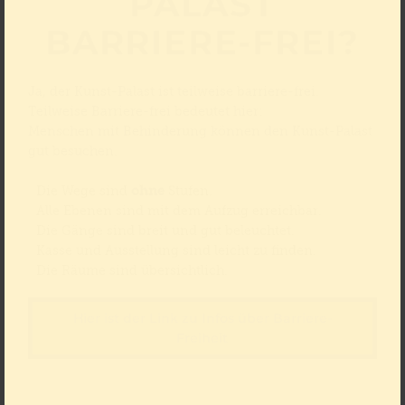
PALAST
BARRIERE-FREI?
Ja, der Kunst-Palast ist teilweise barriere-frei.
Teilweise Barriere-frei bedeutet hier:
Menschen mit Behinderung können den Kunst-Palast
gut besuchen.
Die Wege sind
ohne
Stufen.
Alle Ebenen sind mit dem Aufzug erreichbar.
Die Gänge sind breit und gut beleuchtet.
Kasse und Ausstellung sind leicht zu finden.
Die Räume sind übersichtlich.
Hier ist der Link zu Infos über Barriere-
Freiheit