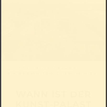
Adresse: Ehrenhof 4–5, 40479 Düsseldorf
Haltestelle: Tonhalle/Ehrenhof (Straßenbahn und Bus)
WANN IST DER
KUNST-PALAST