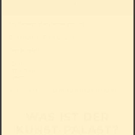
Ein Museum ist ein besonderer Ort.
Dort kann man Kunst anschauen.
Zum Beispiel:
Bilder
Skulpturen
Fotos
Im Museum kann man viel entdecken und lernen.
WAS IST DER
KUNST-PALAST?