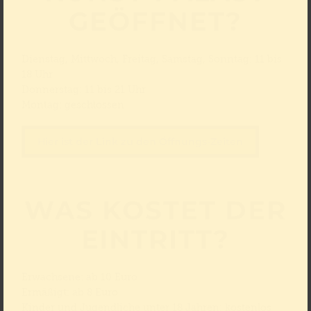
GEÖFFNET?
Dienstag, Mittwoch, Freitag, Samstag, Sonntag: 11 bis
18 Uhr
Donnerstag: 11 bis 21 Uhr
Montag: geschlossen
Hier ist der Link zu den Öffnungs-Zeiten
WAS KOSTET DER
EINTRITT?
Erwachsene: ab 10 Euro
Ermäßigt: ab 8 Euro
Kinder und Jugendliche unter 18 Jahren: kostenlos