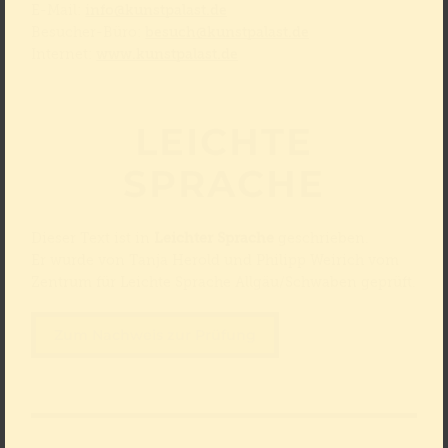
E-Mail:
info@kunstpalast.de
Besucher-Büro:
besuch@kunstpalast.de
Internet:
www.kunstpalast.de
LEICHTE
SPRACHE
Dieser Text ist in
Leichter Sprache
geschrieben.
Er wurde von Tanja Herold und Philipp Weirich vom
Zentrum für Leichte Sprache Allgäu/Schwaben geprüft.
Zum Nachweis zur Prüfung