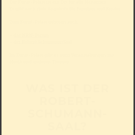
Der Kunst-Palast ist ein Ort für alle Menschen.
Es gibt auch viele Angebote für Familien und Kinder.
Zum Kunst-Palast gehören auch:
–
das NRW-Forum
–
der Robert-Schumann-Saal
Im Kunst-Palast gibt es auch Veranstaltungen mit
Musik und anderen Themen.
WAS IST DER
ROBERT-
SCHUMANN-
SAAL?