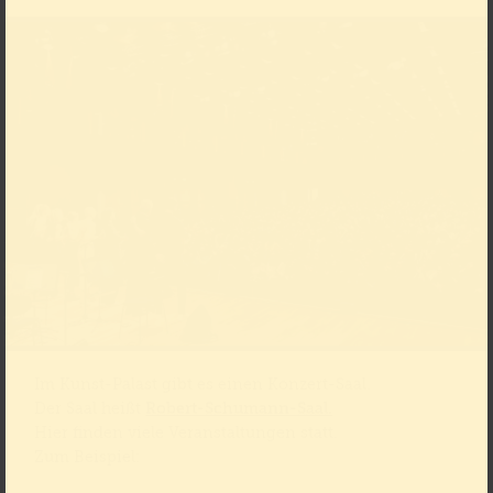
Im Kunst-Palast gibt es einen Konzert-Saal.
Der Saal heißt
Robert-Schumann-Saal.
Hier finden viele Veranstaltungen statt.
Zum Beispiel: