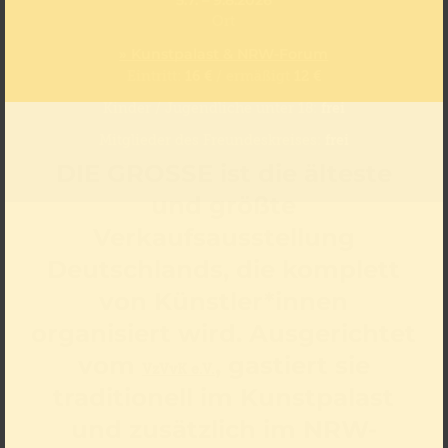
Ort
» Kunstpalast & NRW-Forum
Eintritt:
16 €
/ ermäßigt
12 €
Kinder / Jugendliche unter 18:
frei
Mitglieder des Freundeskreises:
frei
DIE GROSSE ist die älteste
und größte
Verkaufsausstellung
Deutschlands, die komplett
von Künstler*innen
organisiert wird. Ausgerichtet
vom
, gastiert sie
VzVvK e.V.
traditionell im Kunstpalast
und zusätzlich im NRW-