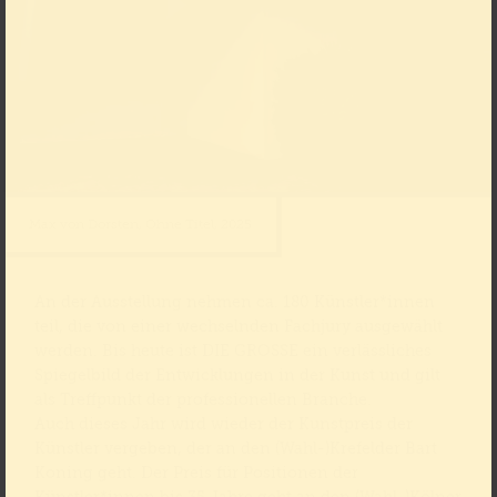
Max von Dorsten, Ohne Titel, 2025
An der Ausstellung nehmen ca. 180 Künstler*innen
teil, die von einer wechselnden Fachjury ausgewählt
werden. Bis heute ist DIE GROSSE ein verlässliches
Spiegelbild der Entwicklungen in der Kunst und gilt
als Treffpunkt der professionellen Branche.
Auch dieses Jahr wird wieder der Kunstpreis der
Künstler vergeben, der an den (Wahl-)Krefelder Bart
Koning geht. Der Preis für Positionen der