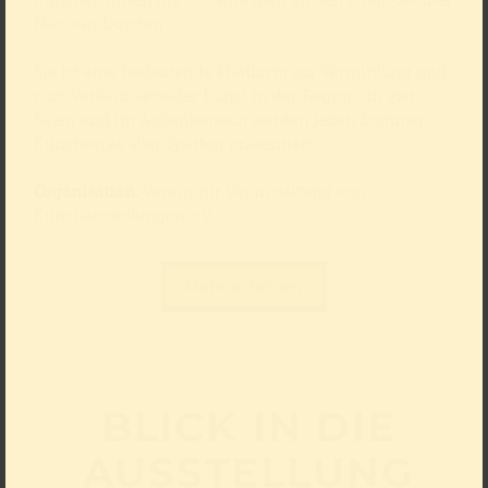
Künstler*innen bis 35 Jahre geht an den (Wahl-)Kölner
Max van Dorsten.
Sie ist eine bedeutende Plattform zur Vermittlung und
zum Verkauf aktueller Kunst in der Region. In vier
Sälen und im Außenbereich werden jeden Sommer
Kunstwerke aller Sparten präsentiert.
Organisation:
Verein zur Veranstaltung von
Kunstausstellungen e.V.
Mehr erfahren
BLICK IN DIE
AUS­STELLUNG