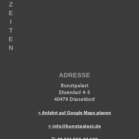
Z
E
I
T
E
N
ADRESSE
Kunstpalast
Ehrenhof 4-5
40479 Düsseldorf
» Anfahrt auf Google Maps planen
» info@kunstpalast.de