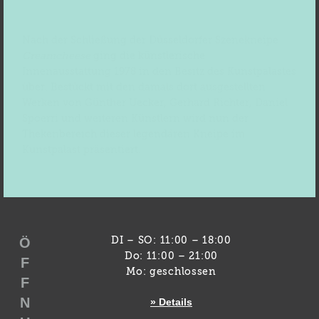
Nach der Schließung der Düsseldorfer Szenekneipe
Creamcheese
ging die künstlerische
Innenausstattung 1978 in den Besitz des Kunstpalastes
über. Bestückt mit den damals dort ausgestellten
Werken von Günther Uecker, Gerhard Richter, Daniel
Spoerri und weiteren Künstlern wird nun der
Thekenbereich dieser legendären Kneipe im
Kunstpalast präsentiert.
Ö
DI – SO: 11:00 – 18:00
Do: 11:00 – 21:00
F
Mo: geschlossen
F
N
» Details