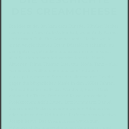
DES CREAMCHEESE
Die Idee zu der Bar kam dem Künstler Günther Uecker
nach einem New-York-Aufenthalt, wo er Andy Warhol
und dessen Club
The Dom
besuchte. Uecker wollte
einen vergleichbaren Ort in Düsseldorf schaffen, an
dem getanzt, getrunken und experimentelle Kunst
aller Sparten präsentiert werden konnte: Musik,
Aktionen, Filme, Theater, Literatur, Mode, Tanz – alles
war erlaubt, willkommen und zum Teil auch
partizipativ, ganz im Sinne der allgemeinen Revolte
gegen die bürgerlichen Ideale in den 1960er Jahren.
Gerhard Richter malte das Wandbild; Heinz Mack
entwarf die Theke; Ferdinand Kriwet entwickelte
Projektionen; Adolf Luther, Lutz Mommartz, Daniel
Spoerri und Uecker steuerten weitere Arbeiten bei
oder nutzten den Ort für ihre Performances wie etwa
Joseph Beuys. Das
Creamcheese
wurde zum
Mittelpunkt des ungewöhnlichen Vergnügens und