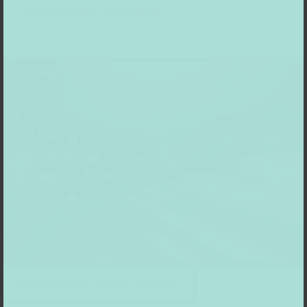
experimenteller, freier Kunst.
KunstpalastPhoto : Andreas Endermann