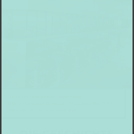
Die Bar von Heinz Mack im Creamcheese.
UndatiertKunstpalast Düsseldorf / © Foto: Walter Klein © Werk:
Heinz Mack, VG Bild-Kunst, Bonn, 2023
DIE GESCHICHTE