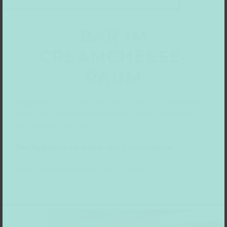
BAR IM
CREAMCHEESE-
RAUM
Umgeben von Kunst kann bei Drinks und Snacks der
ursprünglichen Atmosphäre des Szene-Treffpunkts
nachgespürt werden.
Der Barbetrieb ist jetzt in der Sommerpause.
Neue Öffnungszeiten folgen in Kürze.