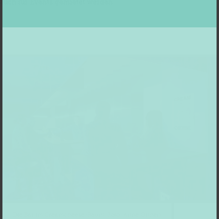
auch für Events gemietet werden.
Die Bar im Creamcheese-Raum, Foto: Anne Orthen