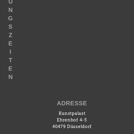
U
N
G
S
Z
E
I
T
E
N
ADRESSE
Kunstpalast
Ehrenhof 4-5
40479 Düsseldorf