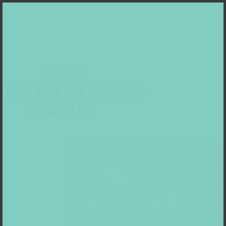
DER
REAMCHEESE-
RAUM