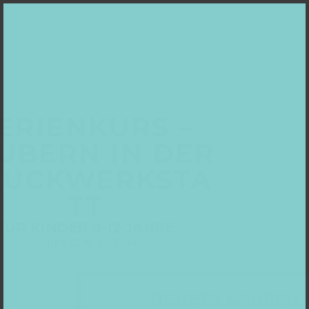
ERIENKURS –
UBERN IN DER
RUCKWERKSTA
TT
FÜR KINDER 9-12 JAHRE
7.-10.4.2026, 9-13 Uhr
TICKETS KAUFEN