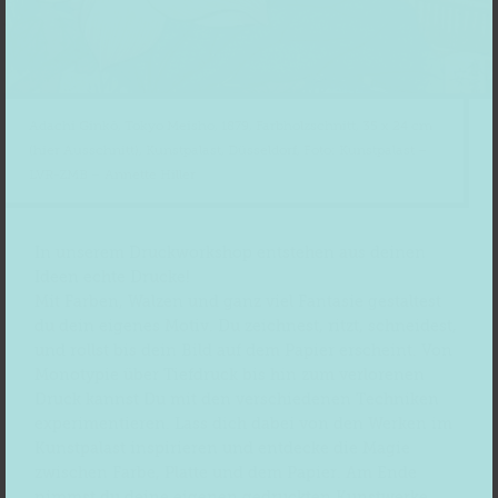
Adachi Ginkō, Tokyo Meisho, 1879, Farbholzschnitt, 35 x 24 cm
(hier Ausschnitt), Kunstpalast, Düsseldorf, Foto: Kunstpalast –
LVR-ZMB – Annette Hiller
In unserem Druckworkshop entstehen aus deinen
Ideen echte Drucke!
Mit Farben, Walzen und ganz viel Fantasie gestaltest
du dein eigenes Motiv. Du zeichnest, ritzt, schneidest,
und rollst bis dein Bild auf dem Papier erscheint. Von
Monotypie über Tiefdruck bis hin zum verlorenen
Druck kannst Du mit den verschiedenen Techniken
experimentieren. Lass dich dabei von den Werken im
Kunstpalast inspirieren und entdecke die Magie
zwischen Farbe, Platte und dem Papier. Am Ende
nimmst du deine eigenen gedruckten Kunstwerke