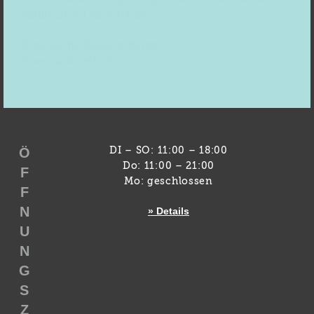
natürlich mit nach Hause.
Bitte für die Pause mitbringen:
Essen und Getränk
Ö
DI – SO: 11:00 – 18:00
Do: 11:00 – 21:00
F
Mo: geschlossen
F
N
» Details
U
N
G
S
Z