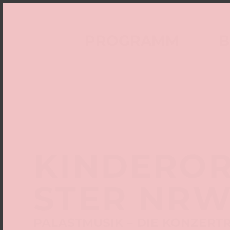
PROGRAMM
B
KINDERO
STER NR
PALASTMUSIK – DIE KONZERT