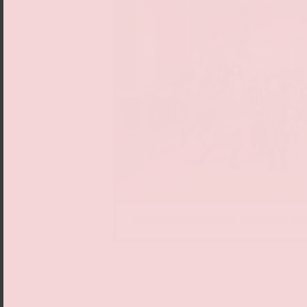
Kinderorchester NRW © Andreas B