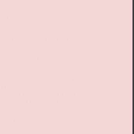
gent
deration
 ein Familienkonzert für Groß und
, majestätische Schönheit und
e… in diesem mitreißenden
rchesters NRW erklingen
aus allen Himmelsrichtungen. Es ist
es ist eine Weltreise, die Grenzen
endliche Vielfalt der Musik zum
Euch von der Energie und
gen Musikerinnen und Musiker
edem Ton Horizonte erweitern und
uren bauen. Erlebt die unbändige
s alle verbindet, und taucht ein in