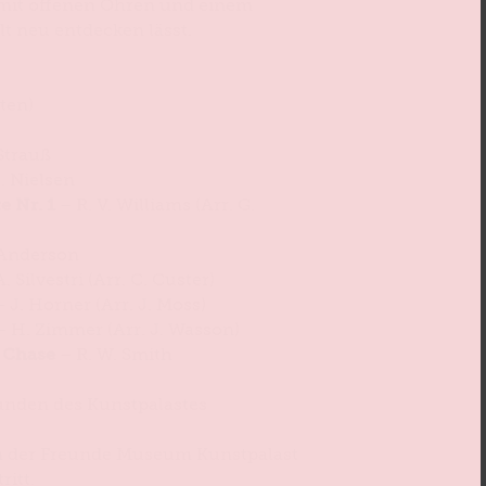
 mit offenen Ohren und einem
t neu entdecken lässt.
lten)
Strauß
. Nielsen
e Nr. 1
– R. V. Williams (Arr. G.
 Anderson
. Silvestri (Arr. C. Custer)
 J. Horner (Arr. J. Moss)
– H. Zimmer (Arr. J. Wasson)
 Chase
– R. W. Smith
unden des Kunstpalastes
rn der Freunde Museum Kunstpalast
ritt.