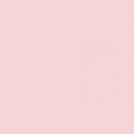
ein Konzert, das Euch
offenen Herzen die Wel
Programm
(Änderungen vorbeha
Vergnügungszug
– J. 
Aladdin Suite Nr. 1
– C
English Folk Song Suit
Jacobs)
Horse and Buggy
– L.
Forrest Gump Suite
– A
Music from Apollo 13
–
Music from Gladiator
The Great Locomotive
Gefördert von den Fre
Kinder von Mitgliede
e.V. erhalten freien Eint