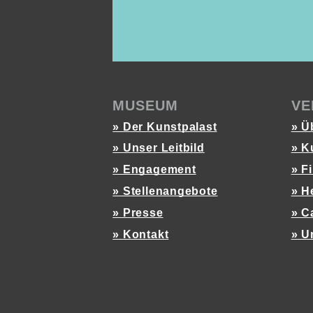
MUSEUM
VE
» Der Kunstpalast
» Ü
» Unser Leitbild
» K
» Engagement
» F
» Stellenangebote
» H
» Presse
» C
» Kontakt
» U