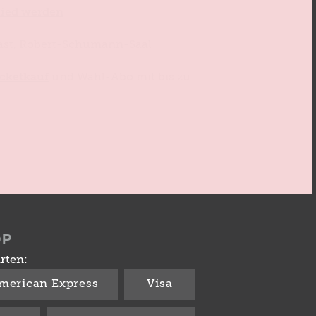
lied werden
last, Robert-Schumann-Saal
cketkauf
und Wahl-Abo mit bis zu
OP
rten:
merican Express
Visa