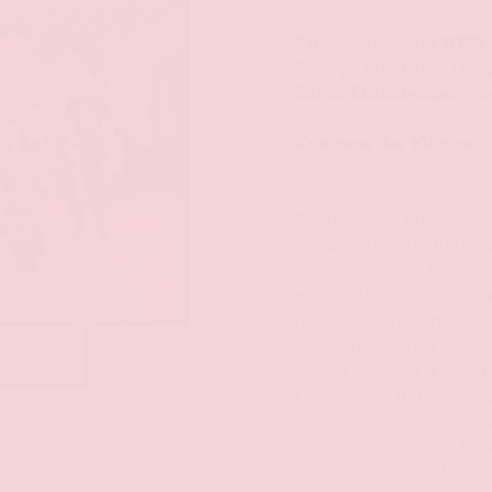
Kinderorchester NRW
György Mészáros
Diri
Ralph Erdenberger
Mo
Kompass der Klänge
–
Klein
Pulsierende Rhythmen
geheimnisvolle Kläng
Programm des Kindero
musikalische Schätze 
mehr als ein Konzert – 
überwindet und die un
achmann
Leben erweckt. Lasst 
Leidenschaft der jun
verzaubern, die mit j
Brücken zwischen Kult
Kraft der Musik, die un