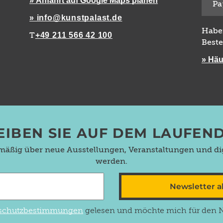
» Anfahrt auf Google Maps planen
Pa
» info@kunstpalast.de
Habe
+49 211 566 42 100
T
Beste
» Häu
EIBEN SIE AUF DEM LAUFEN
lmäßig über neue Ausstellungen, Veranstaltungen und dig
werden.
Newsletter 
schutzbestimmungen
gelesen und möchte mich für den Ne