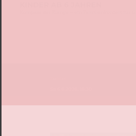
KINDER AB 6 JAHREN
Kompass der Klänge – ein Familienkonzert für G
Datum
Sa 6.6.2026, 16:30