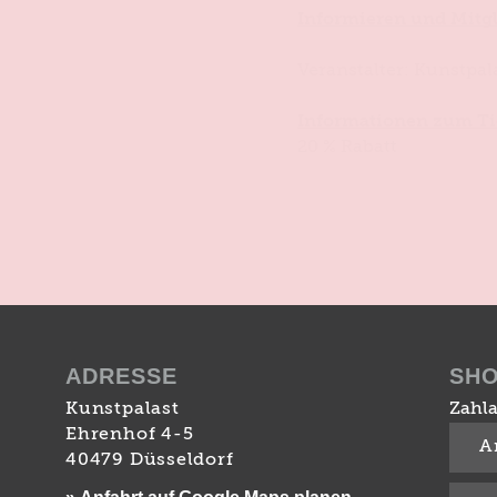
Informieren und Mitg
Veranstalter: Kunstpa
Informationen zum Ti
20 % Rabatt
ADRESSE
SH
Kunstpalast
Zahla
Ehrenhof 4-5
A
40479 Düsseldorf