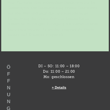
Vom Trinkglas über aufwendige Glasfenster bis zur
Glasskulptur: Die Glassammlung vereint Glasobjekte
aus aller Welt und zeigt die Jahrtausende lange
Entwicklung der Glasproduktion. Lernen Sie in
diesem 60-minütigen Rundgang die Vielfalt unserer
Sammlung kennen. Es werden ausgewählte Werke,
Inhalte und Konzepte vorgestellt.
Ö
DI – SO: 11:00 – 18:00
Do: 11:00 – 21:00
F
Mo: geschlossen
F
N
» Details
U
N
G