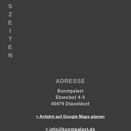
S
Z
E
I
T
E
N
ADRESSE
Kunstpalast
Ehrenhof 4-5
40479 Düsseldorf
» Anfahrt auf Google Maps planen
» info@kunstpalast.de