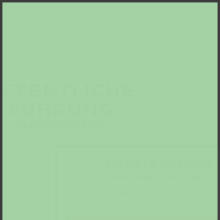
FFENTLICHE
FÜHRUNG
GLASSAMMLUNG
TICKETS KAUFEN
Bitte wählen Sie ein Datum: