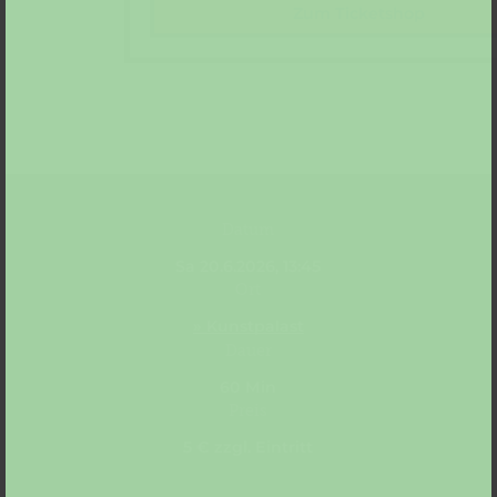
Zum Ticketshop
Datum
Sa 20.6.2026, 13:45
Ort
» Kunstpalast
Dauer
60 Min
Preis
5 € zzgl. Eintritt