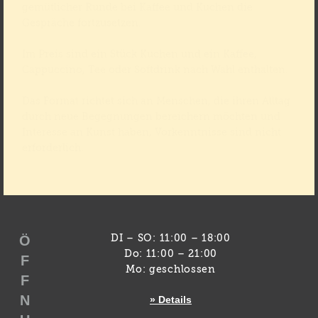
gemütlicher Runde bei Kaffee und Kuchen die
Gespräche fortzusetzen.
Im Preis sind ein Stück Kuchen und ein Kaffee,
Cappuccino, Tee oder Softdrink nach Wahl enthalten.
Das Format richtet sich an Menschen, die ihren Alltag
durch neue Begegnungen bereichern möchten und
Interesse an Kunst haben, Vorkenntnisse sind nicht
erforderlich.
Ö
DI – SO: 11:00 – 18:00
Do: 11:00 – 21:00
F
Mo: geschlossen
F
N
» Details