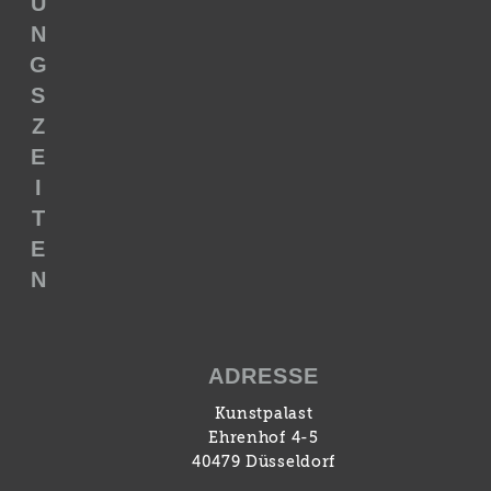
U
N
G
S
Z
E
I
T
E
N
ADRESSE
Kunstpalast
Ehrenhof 4-5
40479 Düsseldorf