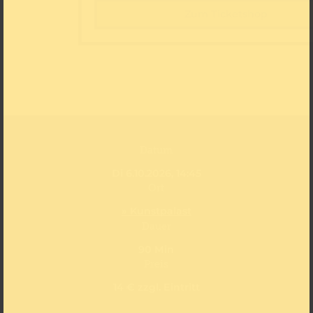
Zum Ticketshop
Datum
Di 6.10.2026, 14:45
Ort
» Kunstpalast
Dauer
90 Min
Preis
14 € zzgl. Eintritt