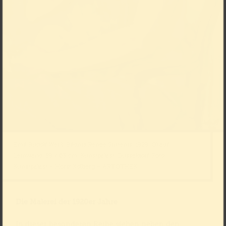
Emil Rudolf Weiß, Bildnis Renée Sintenis, 1929, Öl auf
Leinwand, 89 x 63 cm, Kunstpalast, Düsseldorf, Foto:
Kunstpalast – Horst Kolberg – ARTOTHEK
Die Malerei der 1920er Jahre
In dieser besonderen Reihe stehen neben den