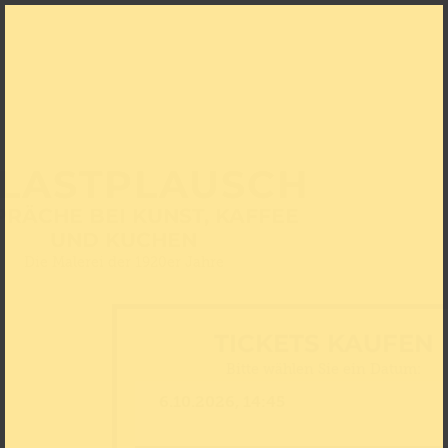
LASTPLAUSCH
PRÄCHE BEI KUNST, KAFFEE
UND KUCHEN
Die Malerei der 1920er Jahre
TICKETS KAUFEN
Bitte wählen Sie ein Datum: