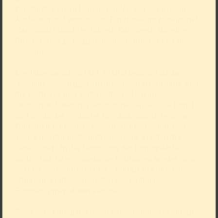
kunsthistorischen Hintergründen, der gemeinsame
Austausch und persönliche Eindrücke im Mittelpunkt.
Manchmal braucht es nur ein Kunstwerk, um eine
Unterhaltung zu beginnen oder Erinnerungen zu
wecken.
Die Jahre zwischen 1924-29 sind bekannt als die
„Goldenen Zwanziger“. In dieser Zeit stabilisierte sich
die politische und wirtschaftliche Lage in
Deutschland, was sich auch vorteilhaft auf die Kunst
und Kultur der Weimarer Republik auswirkte. Neue
Freiheiten für Frauen, technischer Fortschritt aber
auch Kriegstraumata und Umbrüche prägten die
Gesellschaft. In der Sammlung des Kunstpalastes
finden sich unterschiedliche Positionen wieder, von
positiven Zukunftsgedanken bis hin zu kritischen
Stimmen. Entdecken Sie Werke wichtiger
Künstler*innen dieser Periode.
Nach dem Rundgang laden wir herzlich dazu ein, in