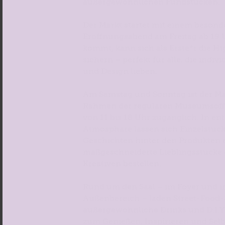
außergewöhnlichen Fundstücken.
Der Markt startet mit einem besond
Eröffnungsabend am Freitag ab 19 
kommt, kann sich als Erste*r die Hi
sichern – perfekt für alle, die indiv
und Design lieben.
Am Samstag und Sonntag ist der Ma
Rahmen der regulären Museumsöff
von 11 bis 18 Uhr zugänglich. In en
Atmosphäre lassen sich Einzelstüc
Geschichten hinter den Produkten 
maßgeschneiderte Lieblingsstücke d
Kreativen bestellen.
Rund um den Saal – im Foyer und 
Außenbereich – laden Street-Food-
außergewöhnliche Drinks und D.I.
zum Genießen, Inspirieren und Se