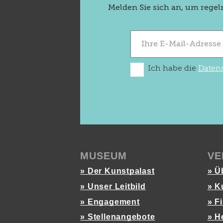
Melden Sie sich an, um rege
Ich habe die
Daten
MUSEUM
VE
» Der Kunstpalast
» Ü
» Unser Leitbild
» K
» Engagement
» F
» Stellenangebote
» H