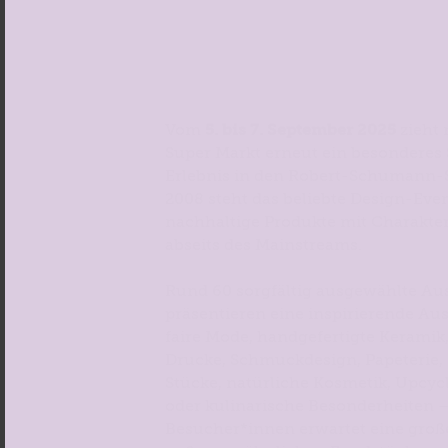
Vom
5. bis 7. September 2025
zieht
Super Markt erneut ein besonderes
Erlebnis in den Robert-Schumann-Sa
2008 steht das beliebte Design-Event
nachhaltige Produkte mit Charakter
abseits des Mainstreams.
Rund 60 sorgfältig ausgewählte Aus
präsentieren eine inspirierende Au
faire Mode, handgefertigte Keramik, 
Drucke, Schmuckdesign, Papeterie, 
Stücke, natürliche Kosmetik, Upcyc
oder kulinarische Besonderheiten –
Besucher*innen erwartet eine gro