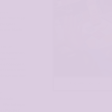
eren
Uhr. Wer früh
ghlights
iduelle Mode
rkt im
nungszeiten
tspannter
ke entdecken,
erfahren oder
irekt bei den
Foto: Andreas Endermann
im
Stände,
Y.-Workshops
lbermachen