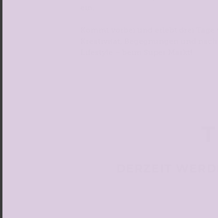
ein.
Kommt vorbei und erlebt drei Tage 
Kreativität, Begegnungen und nac
Lifestyle – beim Super Markt!
T
DERZEIT WERD