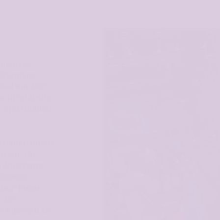
 mit dem
 Shopping-
al ein. Seit
 für stilvolle,
 und Qualität
steller*innen
swahl: Ob
illustrierte
Interior-
ling-Kunst
 die
ße Auswahl an