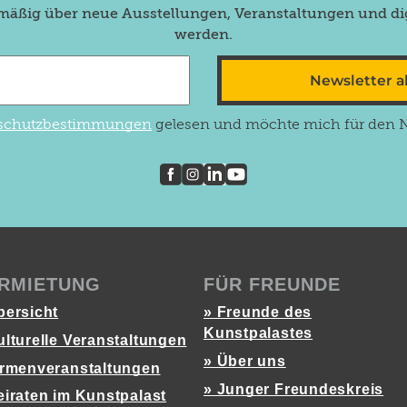
lmäßig über neue Ausstellungen, Veranstaltungen und dig
werden.
Newsletter 
schutzbestimmungen
gelesen und möchte mich für den Ne
RMIETUNG
FÜR FREUNDE
bersicht
» Freunde des
Kunstpalastes
ulturelle Veranstaltungen
» Über uns
irmenveranstaltungen
» Junger Freundeskreis
eiraten im Kunstpalast