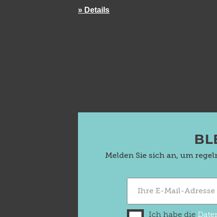
» Details
BL
Melden Sie sich an, um rege
Ich habe die
Date