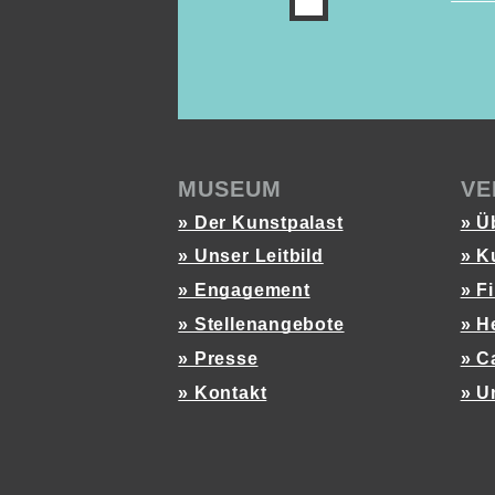
MUSEUM
VE
» Der Kunstpalast
» Ü
» Unser Leitbild
» K
» Engagement
» F
» Stellenangebote
» H
» Presse
» C
» Kontakt
» U