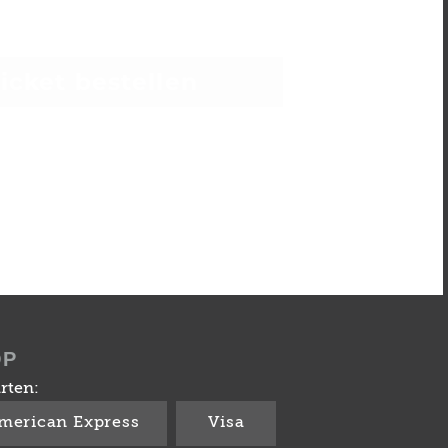
Ticket bestellen
OP
rten:
merican Express
Visa