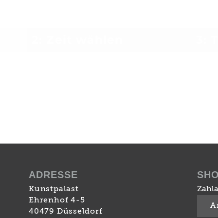
2: Zeit wählen
3: 
ADRESSE
SH
Kunstpalast
Zahla
Ehrenhof 4-5
A
40479 Düsseldorf