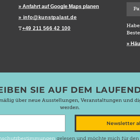
» Anfahrt auf Google Maps planen
Pa
» info@kunstpalast.de
Habe
+49 211 566 42 100
T
Beste
» Häu
EIBEN SIE AUF DEM LAUFEN
lmäßig über neue Ausstellungen, Veranstaltungen und dig
werden.
Newsletter 
nschutzbestimmungen
gelesen und möchte mich für den N