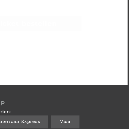
Ticket bestellen
OP
rten:
merican Express
Visa