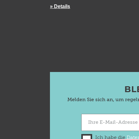
» Details
BL
Melden Sie sich an, um rege
Ich habe die
Date