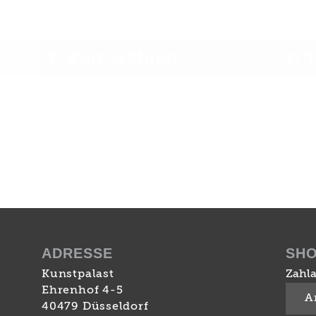
2: Zeit wählen
3: 
ADRESSE
SH
Kunstpalast
Zahla
Ehrenhof 4-5
A
40479 Düsseldorf