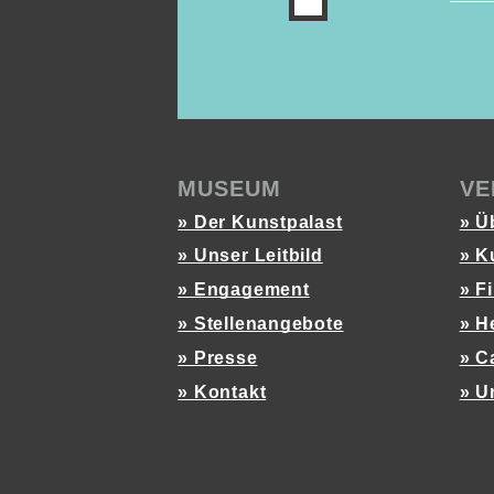
MUSEUM
VE
» Der Kunstpalast
» Ü
» Unser Leitbild
» K
» Engagement
» F
» Stellenangebote
» H
» Presse
» C
» Kontakt
» U