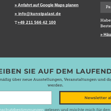
» Anfahrt auf Google Maps planen
Pa
» info@kunstpalast.de
Habe
+49 211 566 42 100
T
Beste
» Häu
EIBEN SIE AUF DEM LAUFEN
lmäßig über neue Ausstellungen, Veranstaltungen und dig
werden.
Newsletter 
nschutzbestimmungen
gelesen und möchte mich für den N