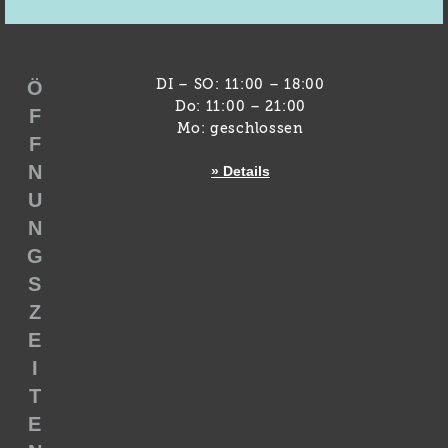
Ö
DI – SO: 11:00 – 18:00
Do: 11:00 – 21:00
F
Mo: geschlossen
F
N
» Details
U
N
G
S
Z
E
I
T
E