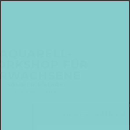
AQUARELL-
ORKSHOP FÜR
RWACHSENE
SOMMER-MALEREI
20.8.2026, 17-20 Uhr
TICKETS KAUFEN
Bitte wählen Sie ein Datum: