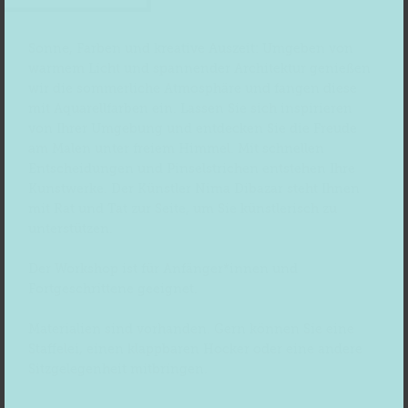
Sonne, Farben und kreative Auszeit: Umgeben von
warmem Licht und spannender Architektur genießen
wir die sommerliche Atmosphäre und fangen diese
mit Aquarellfarben ein. Lassen Sie sich inspirieren
von Ihrer Umgebung und entdecken Sie die Freude
am Malen unter freiem Himmel. Mit schnellen
Entscheidungen und Pinselstrichen entstehen Ihre
Kunstwerke. Der Künstler Nima Dibazar steht Ihnen
mit Rat und Tat zur Seite, um Sie künstlerisch zu
unterstützen.
Der Workshop ist für Anfänger*innen und
Fortgeschrittene geeignet.
Materialien sind vorhanden. Gern können Sie eine
Staffelei, einen klappbaren Hocker oder eine andere
Sitzgelegenheit mitbringen.