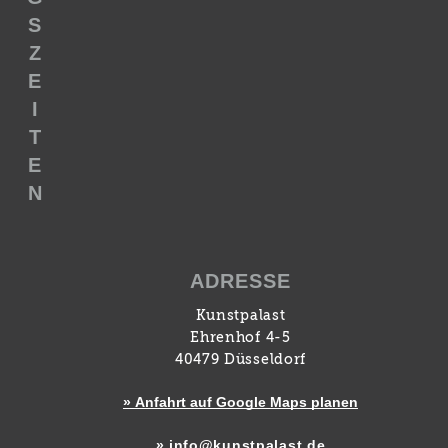
S
Z
E
I
T
E
N
ADRESSE
Kunstpalast
Ehrenhof 4-5
40479 Düsseldorf
» Anfahrt auf Google Maps planen
» info@kunstpalast.de