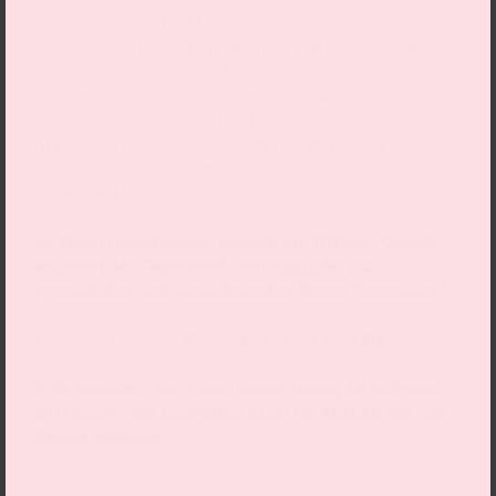
Reproduktions- und Care-Arbeit zu übernehmen.
Die Wissenschaftlerin und Professorin der Humboldt-
Universität Berlin Jutta Allmendinger stand den
Macher*innen des Stücks beratend zur Seite.
Allmendinger forscht u.a. zur Soziologie des
Arbeitsmarktes, der Ungleichbehandlung der
Geschlechter in der Arbeitswelt und zur Soziologie des
Lebensverlaufs.
In dieser Inszenierung werden die Themen Gewalt
während der Geburt und Sternenkinder auf
sprachlicher und darstellerischer Ebene thematisiert.
Außerdem kommt Stroboskop-Licht zum Einsatz.
Bitte beachten Sie: Diese Inszenierung ist aufgrund
der Inhalte und Lautstärke nicht für Kleinkinder und
Kinder geeignet.