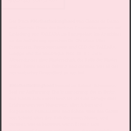
Bildnachweis: Matthias Horn
Das Stück
#Motherfuckinghood
von Claude de Demo
und Jorinde Dröse des Berliner Ensembles gastiert auf
Einladung von VALEARA im Kunstpalast. Im Anschluss
an die Aufführung sprechen Dr. Christian Utler,
Frauenarzt, Psychotherapeut und CEO der VALEARA-
Gruppe und die Soziologin Prof. Dr. h.c. Jutta
Allmendinger über Mutterschaft, die Rolle der Mutter
früher, heute und in Zukunft und darüber, was all das
mit seelischer Gesundheit zu tun hat.
#Motherfuckinghood
kommt im Robert-Schumann-
Saal zur Aufführung. Die Inszenierung, die in Berlin
seit einem Jahr ausverkauft ist, ist eine Collage über
Erfahrungen von Muttersein, über Arbeit und
Sorgearbeit, Feminismus und Söhne, über das Gefühl
von Schuld, über den Kult der guten Mutter, und
darüber, was es bedeutet, wenn Frauen sich
zunehmend dagegen entscheiden, die unbezahlte