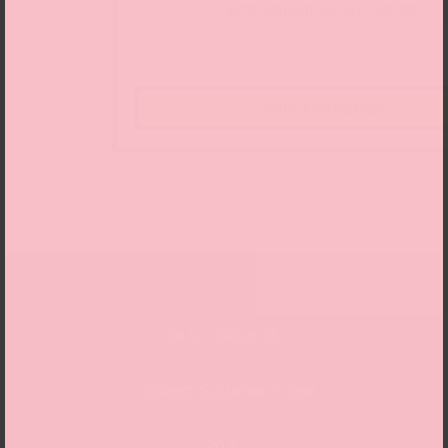
Bitte wählen Sie ein Datum:
Zum Ticketshop
Datum
29.5. – 29.5.2025
Ort
» Robert-Schumann-Saal
Preis
20 €