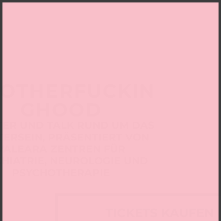
OTHERFUCKIN
GHOOD
TER UND TALK RUND UM DAS
ERSEIN, PRÄSENTIERT VON
VALEARA ZENTREN FÜR
HIATRIE, NEUROLOGIE UND
PSYCHOTHERAPIE
TICKETS KAUFEN