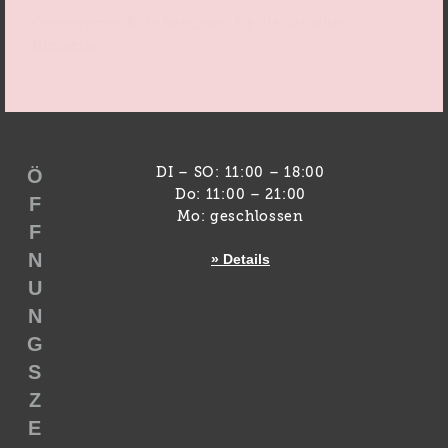
Coronavirus: Bitte beachten Sie die aktuellen
Hinweise
Ö
DI – SO: 11:00 – 18:00
Do: 11:00 – 21:00
F
Mo: geschlossen
F
N
» Details
U
N
G
S
Z
E