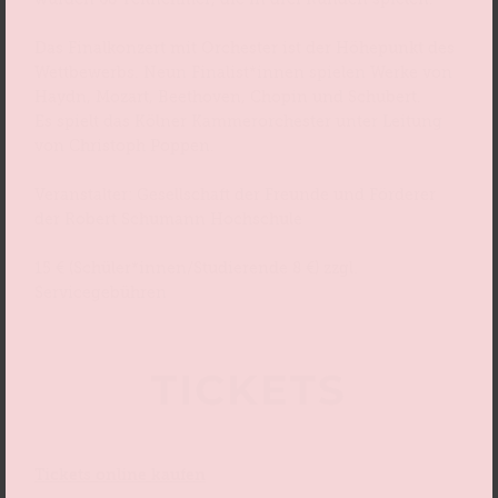
Das Finalkonzert mit Orchester ist der Höhepunkt des
Wettbewerbs. Neun Finalist*innen spielen Werke von
Haydn, Mozart, Beethoven, Chopin und Schubert.
Es spielt das Kölner Kammerorchester unter Leitung
von Christoph Poppen.
Veranstalter: Gesellschaft der Freunde und Förderer
der Robert Schumann Hochschule
15 € (Schüler*innen/Studierende 8 €) zzgl.
Servicegebühren
TICKETS
Tickets online kaufen