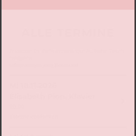
ALLE TERMINE
Entdecken Sie alle Veranstaltungen der Reihe „Talente
entdecken“
Informationen zum Ticketkauf
Mi 18.11.2026
Élisabeth Pion, Klavier
20:00
Talente entdecken