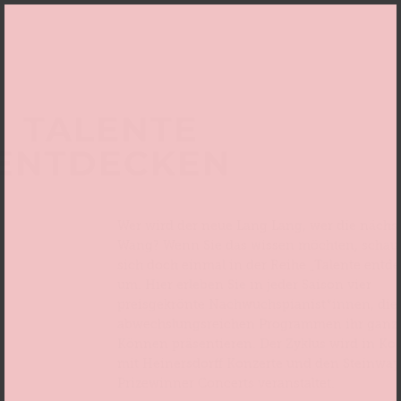
TALENTE
ENTDECKEN
Wer wird der neue Lang Lang, wer die nächst
Wang? Wenn Sie das wissen möchten, schau
sich doch einmal in der Reihe „Talente entd
um. Hier erleben Sie in jeder Saison vier
preisgekrönte Nachwuchspianist*innen, die
abwechslungsreichen Programmen ihr ganz
Können präsentieren. Der Zyklus wird in Ko
mit Heinersdorff Konzerte und den Steinway
Prizewinner Concerts veranstaltet.