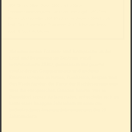
1964/89 und Silber-Rotor, 1960 (Heinz Mack).
Doppelscheibenprojektor, 1963 und Lichtkugel, 1960 (Otto
Piene). Lichtscheibe, 1964/95 (Günther Uecker), Metall, Holz,
Stoff, Glas, Kunstpalast, Düsseldorf, © VG-Bildkunst, Bonn,
2006; © Günther Uecker
Mit einer neuen Formen- und Bildsprache, in der
Licht und Bewegung im Zentrum stand,
revolutionierte ZERO, gemeinsam mit parallel
entstandenen Gruppierungen und anderen
Künstlerkollegen in Italien, Frankreich, Belgien und
den Niederlanden die Kunst der Nachkriegszeit weit
über die europäischen Grenzen hinaus. Was in
Düsseldorf seinen Anfang nahm, entwickelte sich im
Laufe eines knappen Jahrzehnts zu einer der
bedeutendsten Avantgardebewegungen des 20.
Jahrhunderts.