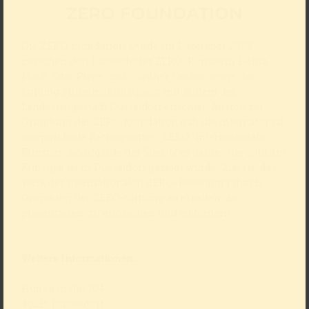
ZERO FOUNDATION
Die ZERO foundation wurde im Dezember 2008
zwischen den Düsseldorfer ZERO-Künstlern Heinz
Mack, Otto Piene und Günther Uecker sowie der
Stiftung Museum Kunstpaast mit Mitteln der
Landeshauptstadt Düsseldorf errichtet. Anstoß zur
Gründung der ZERO foundation gab die international
ausgerichtete Retrospektive „ZERO. Internationale
Künstler-Avantgarde der 50er/60er Jahre“, die 2006 im
Kunstpalast in Düsseldorf gezeigt wurde. Ziel ist, das
Werk der internationalen ZERO-Bewegung durch
Gründung der ZERO-Stiftung zu erhalten, zu
präsentieren, zu erforschen und zu fördern.
Weitere Informationen:
Hüttenstraße 104
40215 Düsseldorf