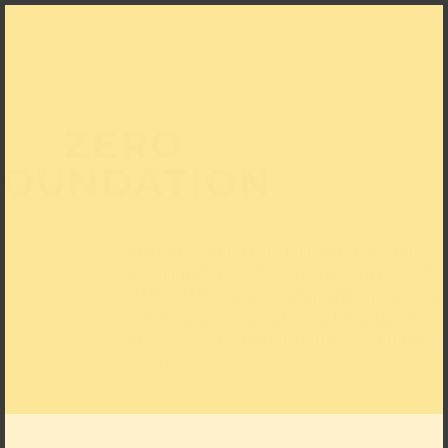
ZERO
FOUNDATION
Heinz Mack und Otto Piene gründeten 1958 
Atelier in der Gladbacher Straße in Düsseldor
ZERO. ZERO bezeichnet einen künstlerische
gleichermaßen historischen Neuanfang, ein
Null, um tradierte Kunstprinzipien hinter sic
lassen.