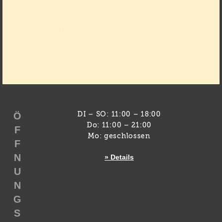
Germany
Phone: +49 (0)211 59 80 59 77
Fax: +49 (0)211 59 80 59 76
info@zerofoundation.de
http://www.zerofoundation.de
Ö
DI – SO: 11:00 – 18:00
Do: 11:00 – 21:00
F
Mo: geschlossen
F
N
» Details
U
N
G
S