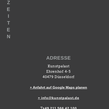
Z
E
I
T
E
N
ADRESSE
Kunstpalast
Ehrenhof 4-5
40479 Düsseldorf
» Anfahrt auf Google Maps planen
» info@kunstpalast.de
+49 211 566 42 100
T