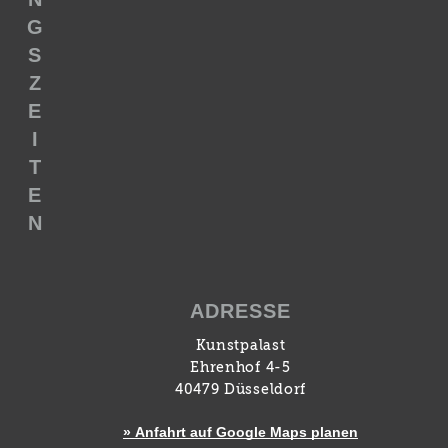
G
S
Z
E
I
T
E
N
ADRESSE
Kunstpalast
Ehrenhof 4-5
40479 Düsseldorf
» Anfahrt auf Google Maps planen