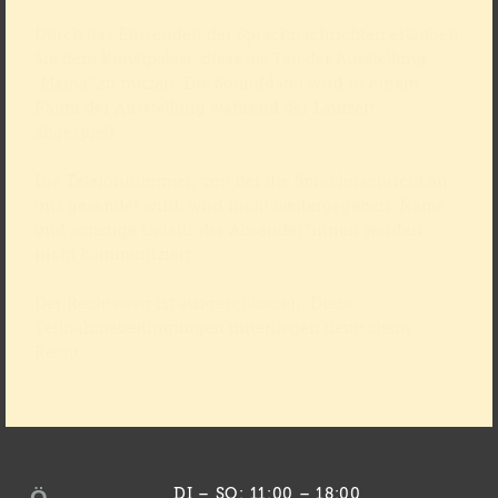
Durch das Einsenden der Sprachnachrichten erlauben
Sie dem Kunstpalast, diese als Teil der Ausstellung
„Mama“ zu nutzen. Die Sounddatei wird in einem
Raum der Ausstellung während der Laufzeit
abgespielt.
Die Telefonnummer, von der die Sprachnachricht an
uns gesendet wird, wird nicht weitergegeben. Name
und sonstige Details der Absender*innen werden
nicht kommuniziert.
Der Rechtsweg ist ausgeschlossen. Diese
Teilnahmebedingungen unterliegen deutschem
Recht.
DI – SO: 11:00 – 18:00