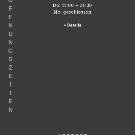
Ö
Do: 11:00 – 21:00
F
Mo: geschlossen
F
N
» Details
U
N
G
S
Z
E
I
T
E
N