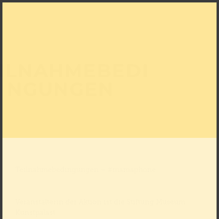
ILNAHMEBEDI
NGUNGEN
Teilnahmebedingungen – #mamaphone
Veranstalterin der Aktion ist die Stiftung Museum
Kunstpalast.