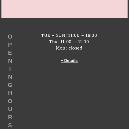
O
TUE – SUN: 11:00 – 18:00
Thu: 11:00 – 21:00
P
Mon: closed
E
N
» Details
I
N
G
H
O
U
R
S