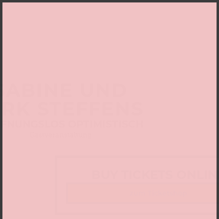
SABINE UND
IRK STEFFENS
FNUNGSLOS OPTIMISTISCH
Gastveranstaltung
BUY TICKETS ONLIN
zum Ticketshop