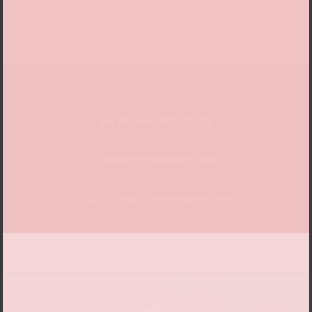
Date
Fri 26 Feb 2027, 20:00
Location
» Robert-Schumann-Saal
Ticket prices
38,65 € zzgl. Servicegebühren