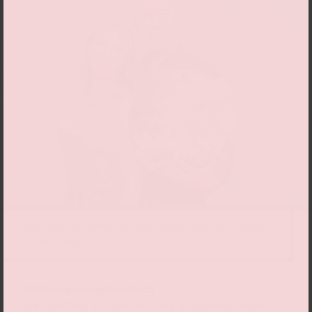
Sabine und Dirk Steffens © Janine Meyer, Manuela Haehling
von Lanzenauer
Hoffnungslos optimistisch
Die Live-Tour von und mit Dirk und Sabine Steffens