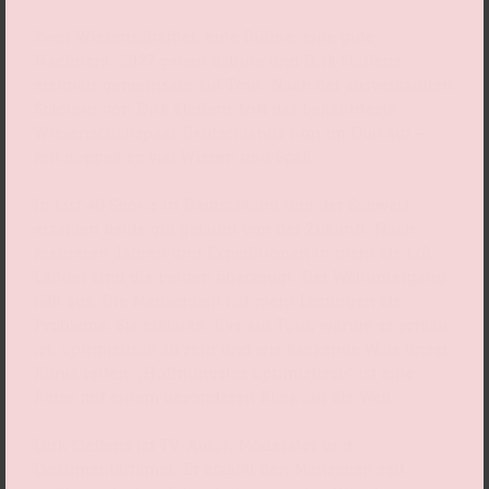
Zwei Wissenschaftler, eine Bühne, eine gute
Nachricht: 2027 gehen Sabine und Dirk Steffens
erstmals gemeinsam auf Tour. Nach der ausverkauften
Solotour von Dirk Steffens tritt das bekannteste
Wissenschaftspaar Deutschlands nun im Duo auf –
mit doppelt so viel Wissen und Spaß.
In fast 40 Shows in Deutschland und der Schweiz
erzählen beide gut gelaunt von der Zukunft. Nach
mehreren Jahren und Expeditionen in mehr als 120
Länder sind die beiden überzeugt: Der Weltuntergang
fällt aus. Die Menschheit hat mehr Lösungen als
Probleme. Sie erklären, live auf Tour, warum es schlau
ist, optimistisch zu sein und wie kackende Wale unser
Klima retten. „Hoffnungslos optimistisch“ ist eine
Reise mit einem besonderen Blick auf die Welt.
Dirk Steffens ist TV-Autor, Moderator und
Dokumentarfilmer. Er erzählt den Menschen seit