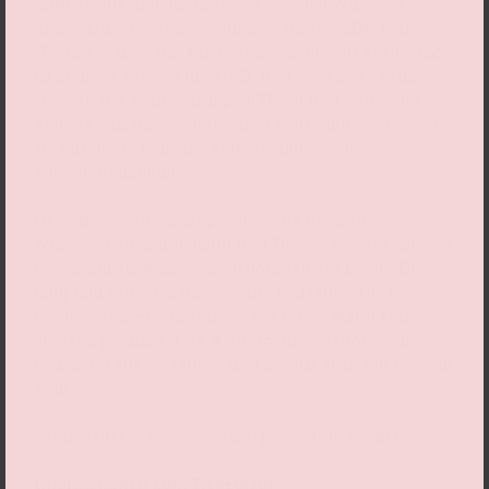
mittlerweile drei Jahrzehnten von den Wundern
dieser Erde. Fernsehsendungen aus der ZDF-Reihe
„Terra X“ haben ihn bekannt gemacht. Seit April 2022
ist Steffens Experte für „GEO“ und steht seit Januar
2023 für die Mediengruppe RTL vor und hinter der
Kamera. Zusammen mit seiner Frau Sabine erreichen
sie mit ihrem Podcast „Kettenreaktion“ ein
Millionenpublikum.
Dr. Sabine Steffens ist promovierte Biologin,
Wissenschaftsjournalistin und Filmemacherin. Sie war
langjährig als Wissenschaftsjournalistin beim ZDF
tätig und seit 2022 führt sie die Redaktion GEO
Documentaries. Zusammen mit ihrem Mann Dirk
Steffens produziert sie Naturdokumentationen, den
Podcast „Kettenreaktion“ und ist jetzt auch mit ihm auf
Tour.
Veranstalter: a.s.s. concerts & promotion GmbH
Informationen zum Ticketkauf