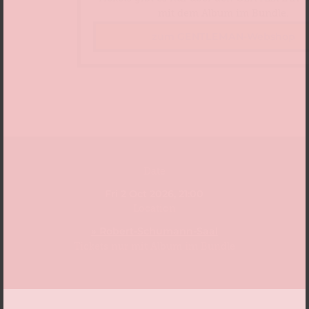
mit dem Album im Bundle.
zum GENTLEMAN-Webshop
Date
Fri 2 Oct 2026, 21:00
Location
» Robert-Schumann-Saal
Tickets nur mit Album im Bundle