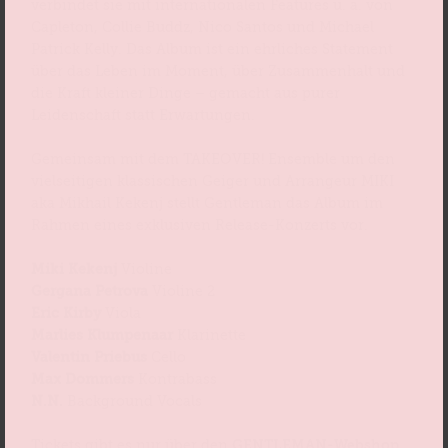
verbindet sie mit internationalen Features u. a. von
Capleton, Collie Buddz, Nico Santos und Michael
Patrick Kelly. Das Album ist ein ehrliches Statement
über das Leben im Moment, über Zusammenhalt und
die Kraft kleiner Dinge – gemacht aus purer
Leidenschaft statt Erwartungen.
Gemeinsam mit dem TAKEOVER! Ensemble um den
vielseitigen klassischen Geiger und Arrangeur MIKI
aka Mikhail Kekenj stellt Gentleman das Album im
Rahmen eines exklusiven Release-Konzerts vor.
Miki Kekenj
Violine
Gergana Petrova
Violine 2
Eric Kirby
Viola
Marlies Klumpenaar
Klarinette
Valentin Priebus
Cello
Max Dommers
Kontrabass
N.N.
Background Vocals
Tickets gibt es nur über den
GENTLEMAN-Webshop