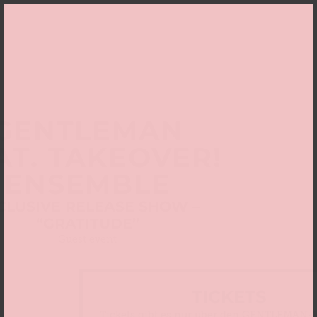
GENTLEMAN
AT. TAKEOVER!
ENSEMBLE
CLUSIVE RELEASE SHOW –
“GRATITUDE”
Guest event
TICKETS
Tickets gibt es nur über den GENTLEMAN