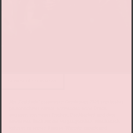
Gentleman © Christina Gotz
Mit „Gratitude“ präsentiert Gentleman 2026 sein bisher
persönlichstes Album: entstanden ohne Druck,
getragen von neuer Freiheit, Dankbarkeit und dem
bewussten Blick auf die Vergänglichkeit. Musikalisch
kehrt er zu seinen Reggae-Wurzeln zurück und