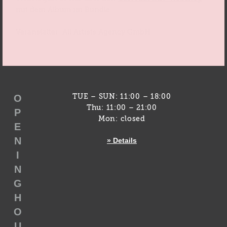
mit dem Album im Bundle.
Veranstalter: All Artists Agency GmbH
O
TUE – SUN: 11:00 – 18:00
Thu: 11:00 – 21:00
P
Mon: closed
E
N
» Details
I
N
G
H
O
U