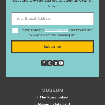
exhibitions, events and digital offers (in German
only)
I have read the
privacy policy
and would like
to register for the mailing list.
Subscribe
MUSEUM
» The Kunstpalast
» Mission statement