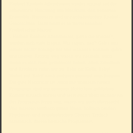
Herbert Knebels Affentheater wieder einmal auf die
altbewährte Mischung aus Musikhits, den beliebten
Ensemble-Nummern und unnachahmlichen Knebel-
Geschichten. Dazu heißt es in unverkennbar
Knebel’scher Manier:
\”Herbert Knebels Affentheater, gibt‘s die wieder?!,
werden sich viele fragen. Wir sagen, häh?! Gab‘s uns
jemals nicht? Solange wir uns erinnern können, gab‘s
uns immer. Richtig weg waren wir niemals, auch
wenn es sich viele gewünscht haben. Allen Zweiflern
und Kritikern rufen wir zu: ‘Fahr zur Hölle, Baby!’
Wobei mit ‘Baby’ auch mehrere gemeint sein können.
Die gute Nachricht ist: Auch mit unserem neuen
Programm sind wir unserem Motto treu geblieben.
Kommt einfach vorbei und lasst euch überraschen! Als
das Programm fertig war, waren wir auch überrascht.
Von unseren teuflisch guten Ideen, höllisch heißen
Rhythmen und engelsgleichen Chören. Einfach
himmlisch, dieses höllische Programm!\”