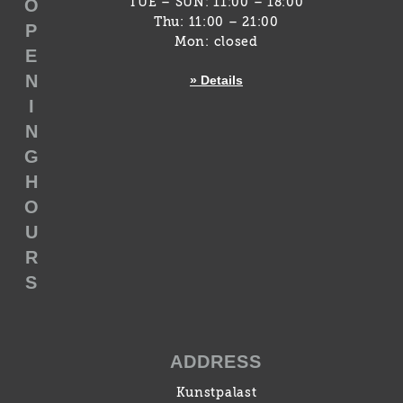
O
TUE – SUN: 11:00 – 18:00
Thu: 11:00 – 21:00
P
Mon: closed
E
N
» Details
I
N
G
H
O
U
R
S
ADDRESS
Kunstpalast