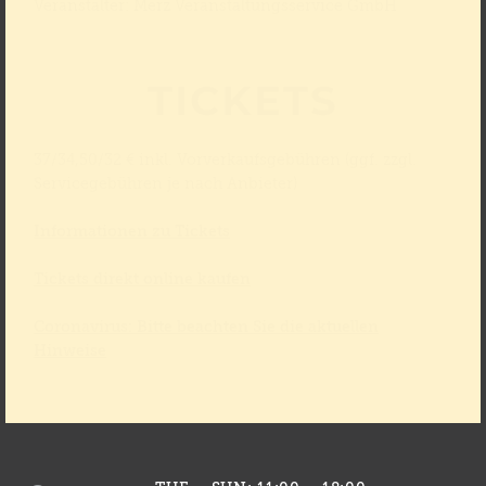
Veranstalter: Merz Veranstaltungsservice GmbH
TICKETS
37/34,50/32 € inkl. Vorverkaufsgebühren (ggf. zzgl.
Servicegebühren je nach Anbieter)
Informationen zu Tickets
Tickets direkt online kaufen
Coronavirus: Bitte beachten Sie die aktuellen
Hinweise