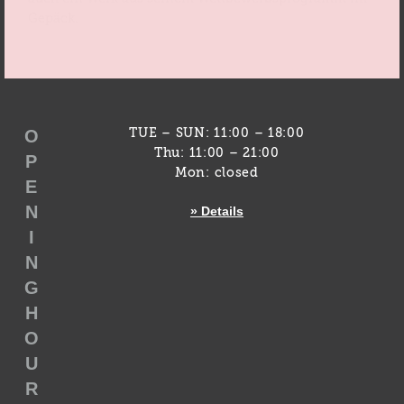
Gepäck.
O
TUE – SUN: 11:00 – 18:00
Thu: 11:00 – 21:00
P
Mon: closed
E
N
» Details
I
N
G
H
O
U
R