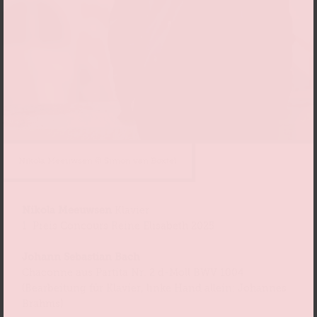
Nikola Meeuwsen © Simon van Boxtel
Nikola Meeuwsen
Klavier
1. Preis Concours Reine Elisabeth 2025
Johann Sebastian Bach
Chaconne aus Partita Nr. 2 d-Moll BWV 1004
(Bearbeitung für Klavier, linke Hand allein: Johannes
Brahms)