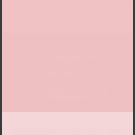
Date
Wed 28 Apr 2027, 20:00
Location
» Robert-Schumann-Saal
Ticket prices
25/18 € (Schüler/Studenten 8 €) zzgl.
Servicegebühren