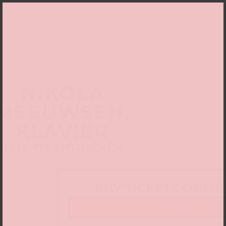
NIKOLA
MEEUWSEN,
KLAVIER
TALENTE ENTDECKEN
BUY TICKETS ONLIN
zum Ticketshop