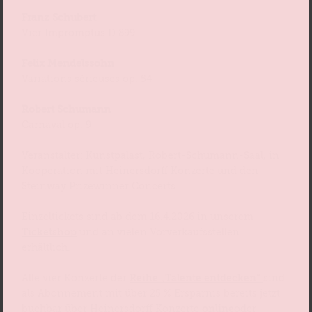
Franz Schubert
Vier Impromptus D 899
Felix Mendelssohn
Variations sérieuses op. 54
Robert Schumann
Carnaval op. 9
Veranstalter: Kunstpalast, Robert-Schumann-Saal, in
Kooperation mit Heinersdorff Konzerte und den
Steinway Prizewinner Concerts
Einzeltickets sind ab dem 16.4.2026 in unserem
Ticketshop
und an vielen Vorverkaufsstellen
erhältlich.
Alle vier Konzerte der
Reihe „Talente entdecken“
sind
als Abonnement mit über 25 % Ersparnis bereits jetzt
buchbar über Heinersdorff Konzerte
online
oder