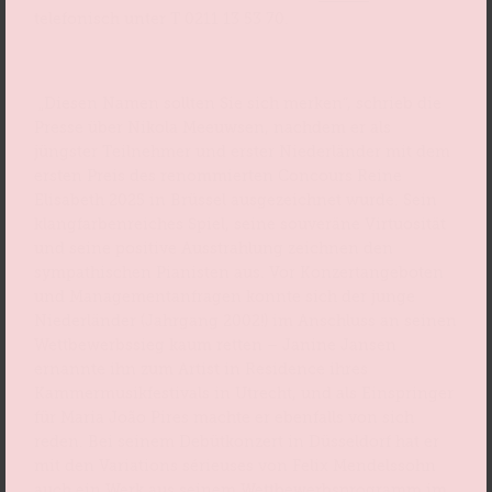
telefonisch unter T 0211 13 53 70.
​ „Diesen Namen sollten Sie sich merken“, schrieb die
Presse über Nikola Meeuwsen, nachdem er als
jüngster Teilnehmer und erster Niederländer mit dem
ersten Preis des renommierten Concours Reine
Elisabeth 2025 in Brüssel ausgezeichnet wurde. Sein
klangfarbenreiches Spiel, seine souveräne Virtuosität
und seine positive Ausstrahlung zeichnen den
sympathischen Pianisten aus. Vor Konzertangeboten
und Managementanfragen konnte sich der junge
Niederländer (Jahrgang 2002!) im Anschluss an seinen
Wettbewerbssieg kaum retten – Janine Jansen
ernannte ihn zum Artist in Residence ihres
Kammermusikfestivals in Utrecht, und als Einspringer
für Maria João Pires machte er ebenfalls von sich
reden. Bei seinem Debütkonzert in Düsseldorf hat er
mit den Variations sérieuses von Felix Mendelssohn
auch ein Werk aus seinem Wettbewerbsprogramm im