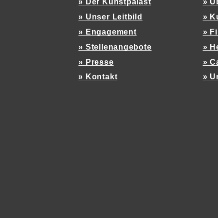
» Der Kunstpalast
» Ü
» Unser Leitbild
» K
» Engagement
» F
» Stellenangebote
» H
» Presse
» C
» Kontakt
» U