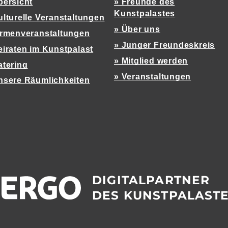
bersicht
» Freunde des
Kunstpalastes
ulturelle Veranstaltungen
» Über uns
irmenveranstaltungen
» Junger Freundeskreis
eiraten im Kunstpalast
» Mitglied werden
atering
» Veranstaltungen
nsere Räumlichkeiten
DIGITALPARTNER
DES KUNSTPALAST