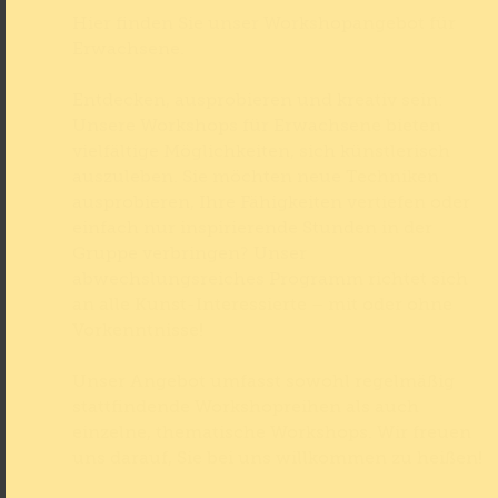
Hier finden Sie unser Workshopangebot für
Erwachsene.
Entdecken, ausprobieren und kreativ sein:
Unsere Workshops für Erwachsene bieten
vielfältige Möglichkeiten, sich künstlerisch
auszuleben. Sie möchten neue Techniken
ausprobieren, Ihre Fähigkeiten vertiefen oder
einfach nur inspirierende Stunden in der
Gruppe verbringen? Unser
abwechslungsreiches Programm richtet sich
an alle Kunst-Interessierte – mit oder ohne
Vorkenntnisse!
Unser Angebot umfasst sowohl regelmäßig
stattfindende Workshopreihen als auch
einzelne, thematische Workshops. Wir freuen
uns darauf, Sie bei uns willkommen zu heißen!