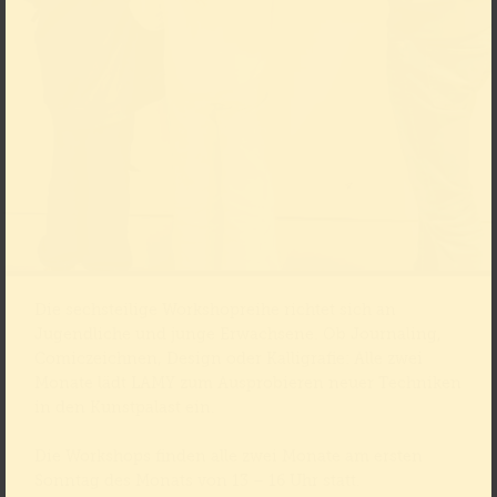
Die sechsteilige Workshopreihe richtet sich an
Jugendliche und junge Erwachsene. Ob Journaling,
Comiczeichnen, Design oder Kalligrafie: Alle zwei
Monate lädt LAMY zum Ausprobieren neuer Techniken
in den Kunstpalast ein.
Die Workshops finden alle zwei Monate am ersten
Sonntag des Monats von 13 – 16 Uhr statt.