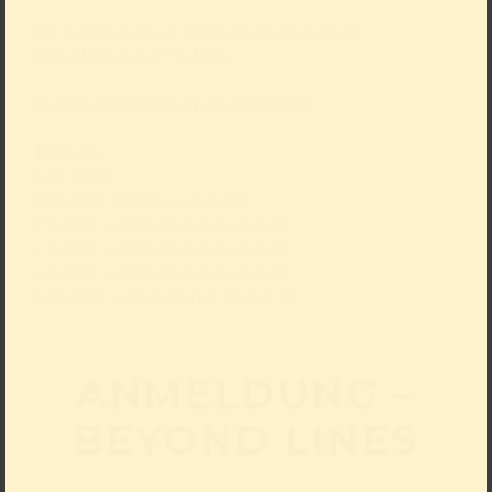
Sie richten sich an Jugendliche und junge
Erwachsene ab 13 Jahren.
Maximal 15 Personen pro Workshop.
Termine
3.12-2023
28.1.2024 (Datum geändert)
7.4.2024 – Anmeldung ab 26.2.24
2.6.2024 – Anmeldung ab 22.4.24
4.8.2024 – Anmeldung ab 22.6.24
6.10.2024 – Anmeldung ab 26.8.24
ANMELDUNG –
BEYOND LINES