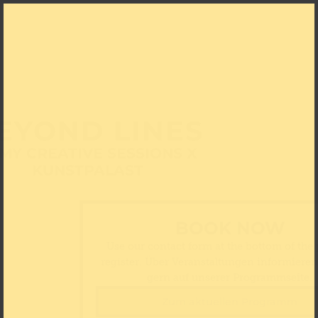
EYOND LINES
MY CREATIVE SESSIONS X
KUNSTPALAST
BOOK NOW
Use our contact form at the bottom of the 
register. Über Veranstaltungen informieren
gern auf unserer Programmseite.
Zum aktuellen Programm