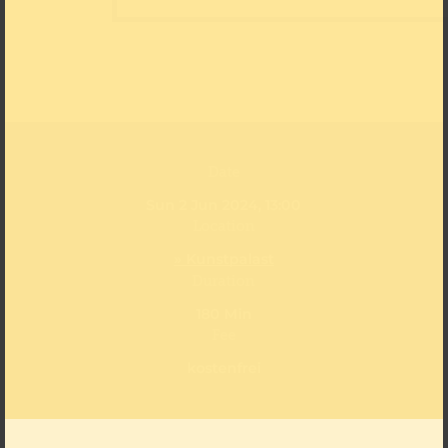
Date
Sun 2 Jun 2024, 13:00
Location
» Kunstpalast
Duration
180 Min
Fee
kostenfrei