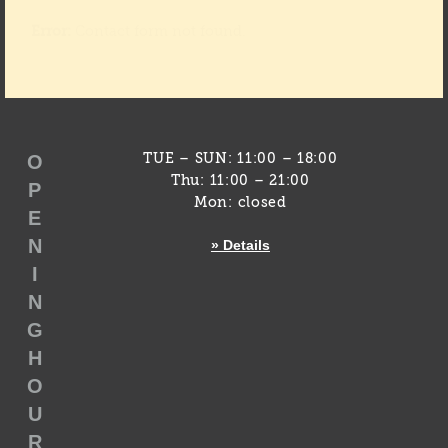
Error:
Contact form not found.
O
TUE – SUN: 11:00 – 18:00
Thu: 11:00 – 21:00
P
Mon: closed
E
N
» Details
I
N
G
H
O
U
R