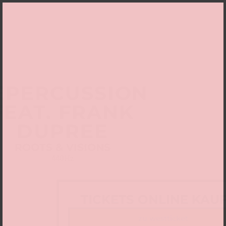
EPERCUSSION
FEAT. FRANK
DUPREE
ROOTS & VISIONS
440Hz
TICKETS ONLINE KAU
zu westticket