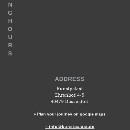
N
G
H
O
U
R
S
ADDRESS
Kunstpalast
Ehrenhof 4-5
40479 Düsseldorf
» Plan your journey on google maps
» info@kunstpalast.de