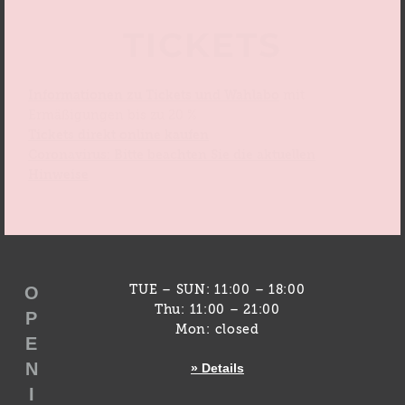
TICKETS
Informationen zu Tickets und Wahlabo
mit
Ermäßigungen bis zu 20 %
Tickets direkt online kaufen
Coronavirus: Bitte beachten Sie die aktuellen
Hinweise
O
TUE – SUN: 11:00 – 18:00
Thu: 11:00 – 21:00
P
Mon: closed
E
N
» Details
I