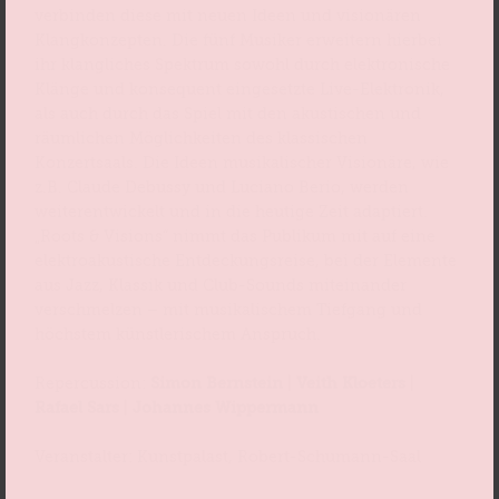
verbinden diese mit neuen Ideen und visionären
Klangkonzepten. Die fünf Musiker erweitern hierbei
ihr klangliches Spektrum sowohl durch elektronische
Klänge und konsequent eingesetzte Live-Elektronik,
als auch durch das Spiel mit den akustischen und
räumlichen Möglichkeiten des klassischen
Konzertsaals. Die Ideen musikalischer Visionäre, wie
z.B. Claude Debussy und Luciano Berio, werden
weiterentwickelt und in die heutige Zeit adaptiert.
„Roots & Visions“ nimmt das Publikum mit auf eine
elektroakustische Entdeckungsreise, bei der Elemente
aus Jazz, Klassik und Club-Sounds miteinander
verschmelzen – mit musikalischem Tiefgang und
höchstem künstlerischem Anspruch.
Repercussion:
Simon Bernstein
|
Veith Kloeters
|
Rafael Sars
|
Johannes Wippermann
Veranstalter: Kunstpalast, Robert-Schumann-Saal