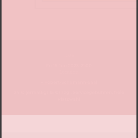
Date
Fri 16 Jun 2023, 21:00
Location
» Robert-Schumann-Saal
24 € (ermäßigt 15 €) zzgl. Servicegebühren, freie
Platzwahl